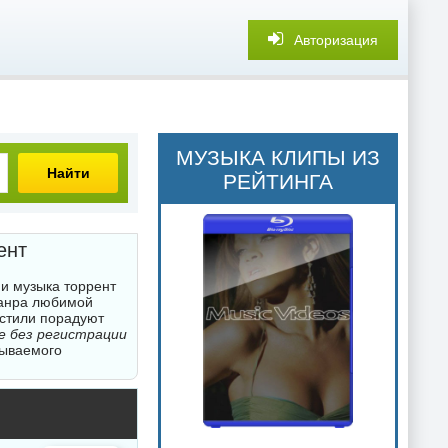
Авторизация
МУЗЫКА КЛИПЫ ИЗ
Найти
РЕЙТИНГА
ент
ии музыка торрент
жанра любимой
 стили порадуют
ве без регистрации
бываемого