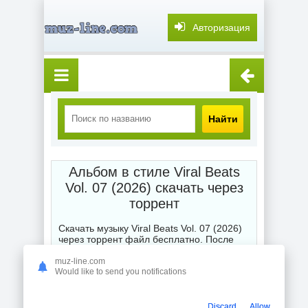
Авторизация
Найти
Альбом в стиле Viral Beats
Vol. 07 (2026) скачать через
торрент
Скачать музыку Viral Beats Vol. 07 (2026)
через торрент файл бесплатно. После
выбора категории музыка торрент скачать
бесплатно мы выставляем Вам для
muz-line.com
глубокого и точного поиска или подбора
Would like to send you notifications
жанра любимой композиции, альбома,
сборника или отдельного исполнителя
торрентом. Смешанные стили порадуют
Discard
Allow