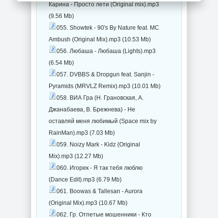
Карина - Просто лети (Original mix).mp3
(9.56 Mb)
055. Showtek - 90's By Nature feat. MC
Ambush (Original Mix).mp3 (10.53 Mb)
056. Любаша - Любаша (Lights).mp3
(6.54 Mb)
057. DVBBS & Dropgun feat. Sanjin -
Pyramids (MRVLZ Remix).mp3 (10.01 Mb)
058. ВИА Гра (Н. Грановская, А.
Джанабаева, В. Брежнева) - Не
оставляй меня любимый (Space mix by
RainMan).mp3 (7.03 Mb)
059. Noizy Mark - Kidz (Original
Mix).mp3 (12.27 Mb)
060. Игорек - Я так тебя люблю
(Dance Edit).mp3 (6.79 Mb)
061. Boowas & Tallesan - Aurora
(Original Mix).mp3 (10.67 Mb)
062. Гр. Отпетые мошенники - Кто