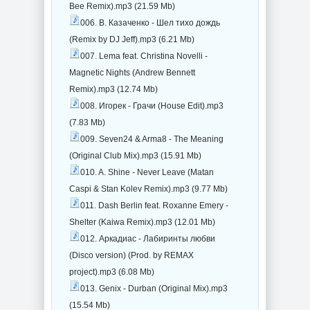
Bee Remix).mp3 (21.59 Mb)
006. В. Казаченко - Шел тихо дождь
(Remix by DJ Jeff).mp3 (6.21 Mb)
007. Lema feat. Christina Novelli -
Magnetic Nights (Andrew Bennett
Remix).mp3 (12.74 Mb)
008. Игорек - Грачи (House Edit).mp3
(7.83 Mb)
009. Seven24 & Arma8 - The Meaning
(Original Club Mix).mp3 (15.91 Mb)
010. A. Shine - Never Leave (Matan
Caspi & Stan Kolev Remix).mp3 (9.77 Mb)
011. Dash Berlin feat. Roxanne Emery -
Shelter (Kaiwa Remix).mp3 (12.01 Mb)
012. Аркадиас - Лабиринты любви
(Discо version) (Prod. by REMAX
project).mp3 (6.08 Mb)
013. Genix - Durban (Original Mix).mp3
(15.54 Mb)