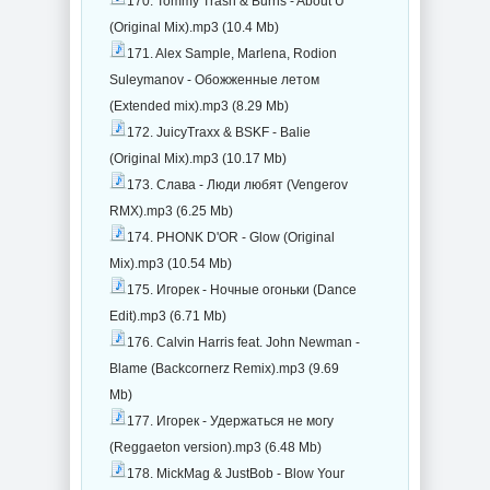
170. Tommy Trash & Burns - About U
(Original Mix).mp3 (10.4 Mb)
171. Alex Sample, Marlena, Rodion
Suleymanov - Обожженные летом
(Extended mix).mp3 (8.29 Mb)
172. JuicyTraxx & BSKF - Balie
(Original Mix).mp3 (10.17 Mb)
173. Слава - Люди любят (Vengerov
RMX).mp3 (6.25 Mb)
174. PHONK D'OR - Glow (Original
Mix).mp3 (10.54 Mb)
175. Игорек - Ночные огоньки (Dance
Edit).mp3 (6.71 Mb)
176. Calvin Harris feat. John Newman -
Blame (Backcornerz Remix).mp3 (9.69
Mb)
177. Игорек - Удержаться не могу
(Reggaeton version).mp3 (6.48 Mb)
178. MickMag & JustBob - Blow Your