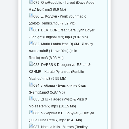
079. OneRepublic - I Lived (Dave Aude
RED Edit).mp3 (9.9 Mb)
080. Д. Колдун - Work your magic
(Zoloto Remix).mp3 (7.52 Mb)
081. BEATCORE feat. Sara Lynn Boyer
- Tonight (Original Mix).mp3 (9.87 Mb)
082. Maria Lantra feat. Dj XM - Я живу
лишь тобой ( I Love You) (Infin
Remix).mp3 (8.03 Mb)
083. DVBBS & Dropgun vs. R3hab &
KSHMR - Karate Pyramids (Funbite
Mashup).mp3 (9.55 Mb)
084. Любаша - Будь или не будь
(Remix).mp3 (5.87 Mb)
085. ZHU - Faded (Mysto & Pizzi X
Moiez Remix).mp3 (10.15 Mb)
086. Чичерина и С. Бобунец - Нет, да
(Julia Luna Remix).mp3 (6.41 Mb)
087. Natalia Kills - Mirrors (Bentley