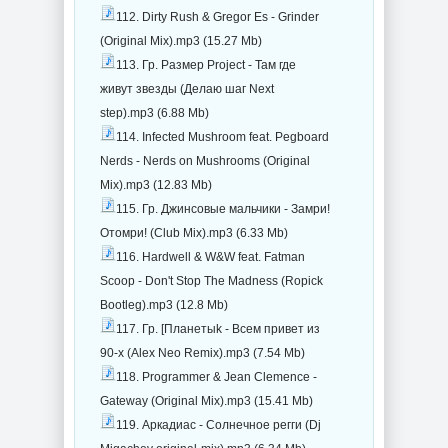
112. Dirty Rush & Gregor Es - Grinder
(Original Mix).mp3 (15.27 Mb)
113. Гр. Размер Project - Там где
живут звезды (Делаю шаг Next
step).mp3 (6.88 Mb)
114. Infected Mushroom feat. Pegboard
Nerds - Nerds on Mushrooms (Original
Mix).mp3 (12.83 Mb)
115. Гр. Джинсовые мальчики - Замри!
Отомри! (Club Mix).mp3 (6.33 Mb)
116. Hardwell & W&W feat. Fatman
Scoop - Don't Stop The Madness (Ropick
Bootleg).mp3 (12.8 Mb)
117. Гр. [Планетыk - Всем привет из
90-х (Alex Neo Remix).mp3 (7.54 Mb)
118. Programmer & Jean Clemence -
Gateway (Original Mix).mp3 (15.41 Mb)
119. Аркадиас - Солнечное регги (Dj