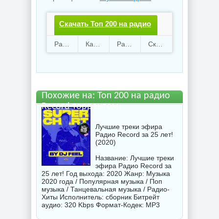
Скачать Топ 200 на радио
Record.torrent файл
Раздают
113
Качают
28
Размер
1.8 Gb
Скачали
2738 раз
бесплатно
Похожие на: Топ 200 на радио
Record торрентом
Лучшие треки эфира
Радио Record за 25 лет!
(2020)
Название: Лучшие треки
эфира Радио Record за
25 лет! Год выхода: 2020 Жанр: Музыка
2020 года / Популярная музыка / Поп
музыка / Танцевальная музыка / Радио-
Хиты Исполнитель:
сборник
Битрейт
аудио: 320 Kbps Формат-Кодек: MP3