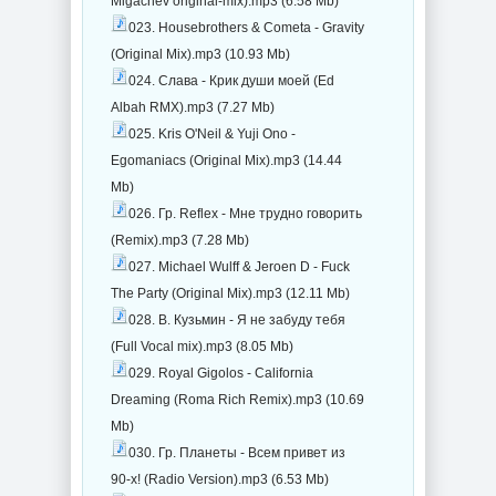
Migachev original-mix).mp3 (6.58 Mb)
023. Housebrothers & Cometa - Gravity
(Original Mix).mp3 (10.93 Mb)
024. Слава - Крик души моей (Ed
Albah RMX).mp3 (7.27 Mb)
025. Kris O'Neil & Yuji Ono -
Egomaniacs (Original Mix).mp3 (14.44
Mb)
026. Гр. Reflex - Мне трудно говорить
(Remix).mp3 (7.28 Mb)
027. Michael Wulff & Jeroen D - Fuck
The Party (Original Mix).mp3 (12.11 Mb)
028. В. Кузьмин - Я не забуду тебя
(Full Vocal mix).mp3 (8.05 Mb)
029. Royal Gigolos - California
Dreaming (Roma Rich Remix).mp3 (10.69
Mb)
030. Гр. Планеты - Всем привет из
90-х! (Radio Version).mp3 (6.53 Mb)