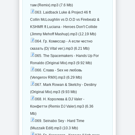
там (Remix).mp3 (7.6 Mb)
063. Laidback Luke & Project 46 ft
Collin McLoughlin vs D.O.D vs Firebeatz &
KSHMR ft Luciana - Heroes Don't Collide
(Jimmy Mehoff Mashup).mp3 (12.19 Mb)
064. Гр. Комиссар - А если честно
сказать (Dj Vital ver.).mp3 (6.21 Mb)
065. The Spacemakers - Hands Up For
Ronaldo (Original Mix).mp3 (9.92 Mb)
066. Слава - Sex не любовь
(Vengerov RMX).mp3 (6.29 Mb)
067. Mark Rowan & Sketchy - Destiny
(Original Mix).mp3 (9.93 Mb)
068. Н. Королева & DJ Valer -
Конфетти (Remix DJ Valer).mp3 (6.36
Mb)
069. Seinabo Sey - Hard Time
(Muzzaik Edit).mp3 (10.3 Mb)