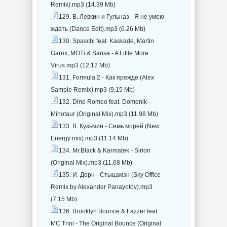
Remix).mp3 (14.39 Mb)
129. В. Левкин и Гульназ - Я не умею
ждать (Dance Edit).mp3 (6.26 Mb)
130. Spaschi feat. Kaskade, Martin
Garrix, MOTi & Sansa - A Little More
Virus.mp3 (12.12 Mb)
131. Formula 2 - Как прежде (Alex
Sample Remix).mp3 (9.15 Mb)
132. Dino Romeo feat. Domenik -
Minotaur (Original Mix).mp3 (11.98 Mb)
133. В. Кузьмин - Семь морей (New
Energy mix).mp3 (11.14 Mb)
134. Mr.Black & Karmatek - Sirion
(Original Mix).mp3 (11.68 Mb)
135. И. Дорн - Стыцамэн (Sky Office
Remix by Alexander Panayotov).mp3
(7.15 Mb)
136. Brooklyn Bounce & Fazzer feat.
MC Trini - The Original Bounce (Original