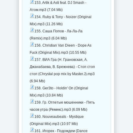
153. Artik & Asti feat. DJ Smash -
Атом.mp3 (7.04 Mb)
154. Ruby & Tony - Noizer (Original
Mix).mp3 (11.26 Mb)
155. Саша Попов - Ла-Ла-Ла
(Remix).mp3 (6.04 Mb)
156. Christian Van Dieen - Dope As
Fuck (Original Mix).mp3 (10.55 Mb)
157. ВИА Гра (Н. Грановская, А.
Джанабаева, В. Брежнева) - Стоп стоп
стоп (Chrystal pop mix by Master.J).mp3
(6.94 Mb)
158. Ger3to - Holdin' On (Original
Mix).mp3 (10.84 Mb)
159. Гр. Отпетые мошенники - Пять
часов утра (Ремикс).mp3 (6.09 Mb)
160. Nouveaubeats - Mystique
(Original Mix).mp3 (10.97 Mb)
161. Игорек - Подождем (Dance