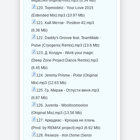
Migachev original-mix).mp3 (6.34 Mb)
120. Topmodelz - Your Love 2015
(Extended Mix).mp3 (10.97 Mb)
121. Кай Метов - Position #2.mp3
(6.36 Mb)
122. Daddy's Groove feat. TeamMate -
Pulse (Cryogenix Remix).mp3 (13.6 Mb)
123. Д. Колдун - Work your magic
(Deep Zone Project Dance Remix).mp3
(6.45 Mb)
124. Jeremy Prisme - Polar (Original
Mix).mp3 (12.63 Mb)
125. Гр. Мираж - Отпусти меня.mp3
(6.87 Mb)
126. Juventa - Woolloomooloo
(Original Mix).mp3 (13.56 Mb)
127. Аркадиас - Крошка не плачь
(Prod. by REMAX project).mp3 (6.62 Mb)
128. Reseize - Iron Dome (Sensi