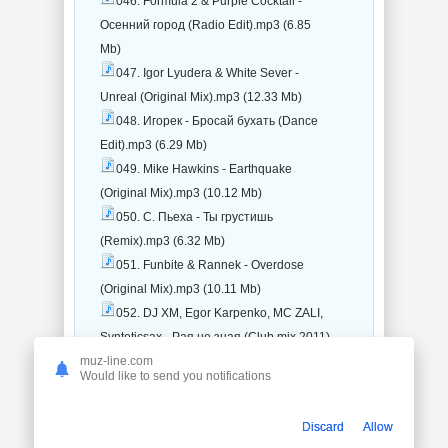
046. Formula 2 & Purple Cocktail -
Осенний город (Radio Edit).mp3 (6.85
Mb)
047. Igor Lyudera & White Sever -
Unreal (Original Mix).mp3 (12.33 Mb)
048. Игорек - Бросай бухать (Dance
Edit).mp3 (6.29 Mb)
049. Mike Hawkins - Earthquake
(Original Mix).mp3 (10.12 Mb)
050. С. Пьеха - Ты грустишь
(Remix).mp3 (6.32 Mb)
051. Funbite & Rannek - Overdose
(Original Mix).mp3 (10.11 Mb)
052. DJ XM, Egor Karpenko, MC ZALI,
Synteticsax - Рая не зная (Club mix 2011)
(Radio Edit).mp3 (7.08 Mb)
muz-line.com
Would like to send you notifications
053. Magnificence & Jaz Von D -
Empires (Original Mix).mp3 (10.98 Mb)
Discard
Allow
054. DJ Сателлит & No Limits project,