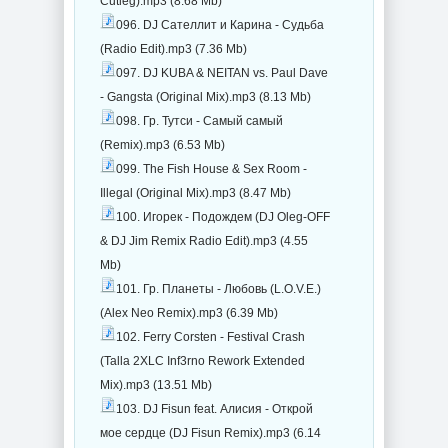
Cutleg).mp3 (8.68 Mb)
096. DJ Сателлит и Карина - Судьба
(Radio Edit).mp3 (7.36 Mb)
097. DJ KUBA & NEITAN vs. Paul Dave
- Gangsta (Original Mix).mp3 (8.13 Mb)
098. Гр. Тутси - Самый самый
(Remix).mp3 (6.53 Mb)
099. The Fish House & Sex Room -
Illegal (Original Mix).mp3 (8.47 Mb)
100. Игорек - Подождем (DJ Oleg-OFF
& DJ Jim Remix Radio Edit).mp3 (4.55
Mb)
101. Гр. Планеты - Любовь (L.O.V.E.)
(Alex Neo Remix).mp3 (6.39 Mb)
102. Ferry Corsten - Festival Crash
(Talla 2XLC Inf3rno Rework Extended
Mix).mp3 (13.51 Mb)
103. DJ Fisun feat. Алисия - Открой
мое сердце (DJ Fisun Remix).mp3 (6.14