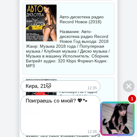
Авто-дискотека радио
Record Новое (2018)
Название: Авто-
дискотека радио Record
Новое Год выхода: 2018
Жанр: Музыка 2018 года / Популярная
музыка / Клубная музыка / Диско музыка /
Музыка в машину Исполнитель:
Сборник
Битрейт аудио: 320 Kbps Формат-Кодек:
MP3
Кира, 21🐱
12:35
Автозвук На Радио
Record (2018)
1
Поиграешь со мной? 💖🐾
Название: Автозвук На
Радио Record Год
выхода: 2018 Жанр:
Музыка 2018 года / Популярная музыка /
Клубная музыка / Диско музыка / Музыка
в машину Исполнитель:
Сборник
Битрейт
12:35
аудио: 320 Kbps Формат-Кодек: MP3