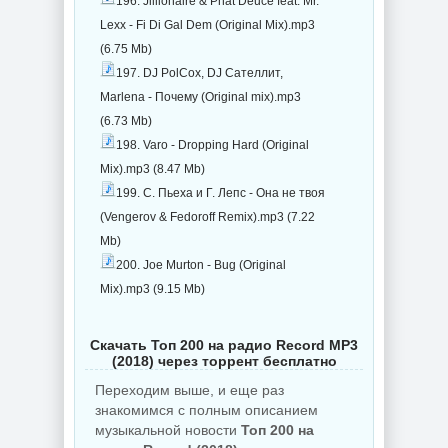
196. Jillionaire & Phat Deuce feat. Mr.
Lexx - Fi Di Gal Dem (Original Mix).mp3
(6.75 Mb)
197. DJ PolCox, DJ Сателлит,
Marlena - Почему (Original mix).mp3
(6.73 Mb)
198. Varo - Dropping Hard (Original
Mix).mp3 (8.47 Mb)
199. С. Пьеха и Г. Лепс - Она не твоя
(Vengerov & Fedoroff Remix).mp3 (7.22
Mb)
200. Joe Murton - Bug (Original
Mix).mp3 (9.15 Mb)
Скачать Топ 200 на радио Record MP3
(2018) через торрент бесплатно
Переходим выше, и еще раз
знакомимся с полным описанием
музыкальной новости
Топ 200 на