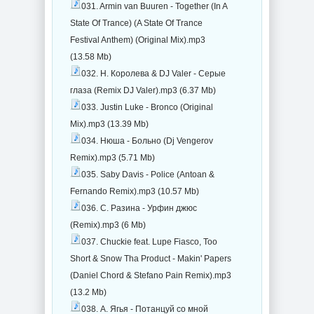
031. Armin van Buuren - Together (In A
State Of Trance) (A State Of Trance
Festival Anthem) (Original Mix).mp3
(13.58 Mb)
032. Н. Королева & DJ Valer - Серые
глаза (Remix DJ Valer).mp3 (6.37 Mb)
033. Justin Luke - Bronco (Original
Mix).mp3 (13.39 Mb)
034. Нюша - Больно (Dj Vengerov
Remix).mp3 (5.71 Mb)
035. Saby Davis - Police (Antoan &
Fernando Remix).mp3 (10.57 Mb)
036. С. Разина - Урфин джюс
(Remix).mp3 (6 Mb)
037. Chuckie feat. Lupe Fiasco, Too
Short & Snow Tha Product - Makin' Papers
(Daniel Chord & Stefano Pain Remix).mp3
(13.2 Mb)
038. А. Ягья - Потанцуй со мной