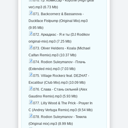
070. Гр. Комиссар - Короли (High gear
ver).mp3 (6.73 Mb)
071. Backcornerz & Bassanova -
Duckface Fistpump (Original Mix).mp3
(9.95 Mb)
072. Аркадиас - Я и ты (DJ Rodikov
original-mix).mp3 (7.25 Mb)
073. Oliver Heldens - Koala (Michael
Calfan Remix).mp3 (10.37 Mb)
074. Rodion Suleymanov - Плачь
(Extended mix).mp3 (7.03 Mb)
075. Village Rockerz feat. DEZHAT -
Excalibur (Club Mix).mp3 (10.09 Mb)
076. Слава - Стань сильней (Alex
Gaudino Remix).mp3 (5.93 Mb)
077. Lilly Wood & The Prick - Prayer In
C (Andrey Vertuga Remix).mp3 (9.54 Mb)
078. Rodion Suleymanov - Текила
(Original mix).mp3 (8.99 Mb)