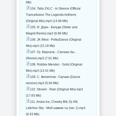
Mb)
104. Talla 2XLC - In Silence (Official
Trancefusion The Legends Anthem)
(Original Mix).mp3 (14.48 Mb)
105. И. Дорн - Бигуди (Slider and
Magnit Remix).mp3 (6.86 Mb)
106. JK West - PolkaDance (Original
Mix).mp3 (15.19 Mb)
107. Гр. Марсель - Сколько бы...
(Remix).mp3 (7.01 Mb)
108. Robbie Mendez - Solid (Original
Mix).mp3 (13.41 Mb)
109. С. Филиппов - Скучаю (Dance
version).mp3 (5.94 Mb)
110. Stroem - Rain (Original Mix).mp3
(17.83 Mb)
111. Aruba Ice, Cheeky Bitt, Dj XM,
Letichev Sky - Мой навеки ты (ver. 1).mp3
(8.43 Mb)