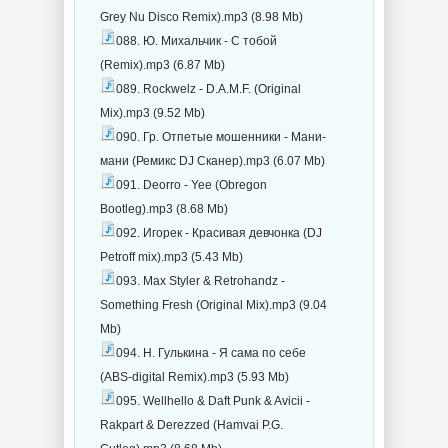
Grey Nu Disco Remix).mp3 (8.98 Mb)
088. Ю. Михальчик - С тобой
(Remix).mp3 (6.87 Mb)
089. Rockwelz - D.A.M.F. (Original
Mix).mp3 (9.52 Mb)
090. Гр. Отпетые мошенники - Мани-
мани (Ремикс DJ Сканер).mp3 (6.07 Mb)
091. Deorro - Yee (Obregon
Bootleg).mp3 (8.68 Mb)
092. Игорек - Красивая девчонка (DJ
Petroff mix).mp3 (5.43 Mb)
093. Max Styler & Retrohandz -
Something Fresh (Original Mix).mp3 (9.04
Mb)
094. Н. Гулькина - Я сама по себе
(ABS-digital Remix).mp3 (5.93 Mb)
095. Wellhello & Daft Punk & Avicii -
Rakpart & Derezzed (Hamvai P.G.