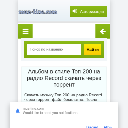
Авторизация
Найти
Альбом в стиле Топ 200 на
радио Record скачать через
торрент
Скачать музыку Топ 200 на радио Record
через торрент файл бесплатно. После
выбора категории музыка торрент скачать
бесплатно мы выставляем Вам для
muz-line.com
глубокого и точного поиска или подбора
Would like to send you notifications
жанра любимой композиции, альбома,
сборника или отдельного исполнителя
торрентом. Смешанные стили порадуют
Discard
Allow