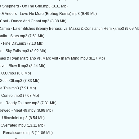
 Shepherd - Off The Grid.mp3 (8.31 Mb)
y & Anders - Love No More (Brohug Remix).mp3 (9.49 Mb)
 Cool - Dance And Chant.mp3 (8.38 Mb)
Karma - Later Bitches (Benny Benassi vs. Mazzz & Constantin Remix).mp3 (9.09 M
aniia - Stars.mp3 (7.61 Mb)
 - Fine Day.mp3 (7.13 Mb)
Lo - Sky Falls.mp3 (8.02 Mb)
es & Ryan Marciano vs. Marc Volt - In My Mind.mp3 (8.17 Mb)
avo - Blow It.mp3 (8.44 Mb)
I.O.U.mp3 (8.8 Mb)
Set It Off.mp3 (7.83 Mb)
ike This.mp3 (7.91 Mb)
a Control.mp3 (7.67 Mb)
an - Ready To Love.mp3 (7.31 Mb)
deweg - Meat 49.mp3 (8.98 Mb)
- Ultraviolet.mp3 (8.54 Mb)
 - Overrated.mp3 (13.11 Mb)
 - Renaissance.mp3 (11.06 Mb)