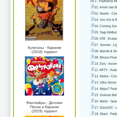
cd 3 - Psytrance M
01. Armin Van B
02. Neelix - C
03. Vini Vici & 
04. Coming Soon
05. Sagi Abitbu
06. ATB - Ecst
07. Jerome - Li
Хулиганы - Караоке
08. Marnik & S
(2018) торрент
09. Binary Fina
10. Exis - Asce
11. ARTY - Ava
12. Atisha - Cl
13. Ultra Shoc
14. Major7 Fea
15. Graham Bell
16. Marlo - Sp
Фантазёры - Детские
Песни и Караоке
17. Dave202 - 
(2019) торрент
18. Skazi - Par