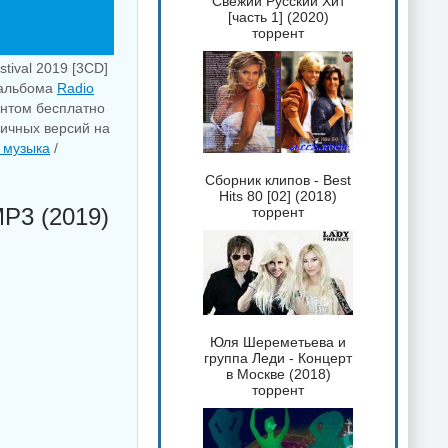
Свежий Русский Хит
[часть 1] (2020)
торрент
tival 2019 [3CD]
t альбома
Radio
ентом бесплатно
личных версий на
 музыка
/
Сборник клипов - Best
Hits 80 [02] (2018)
MP3 (2019)
торрент
Юля Шереметьева и
группа Леди - Концерт
в Москве (2018)
торрент