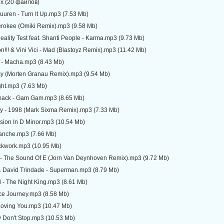
ix (20 файлов)
uuren - Turn It Up.mp3 (7.53 Mb)
herokee (Omiki Remix).mp3 (9.58 Mb)
Reality Test feat. Shanti People - Karma.mp3 (9.73 Mb)
!!! & Vini Vici - Mad (Blastoyz Remix).mp3 (11.42 Mb)
l - Macha.mp3 (8.43 Mb)
asy (Morten Granau Remix).mp3 (9.54 Mb)
ght.mp3 (7.63 Mb)
mack - Gam Gam.mp3 (8.65 Mb)
ry - 1998 (Mark Sixma Remix).mp3 (7.33 Mb)
nsion In D Minor.mp3 (10.54 Mb)
lanche.mp3 (7.66 Mb)
ockwork.mp3 (10.95 Mb)
k - The Sound Of E (Jorn Van Deynhoven Remix).mp3 (9.72 Mb)
t. David Trindade - Superman.mp3 (8.79 Mb)
 - The Night King.mp3 (8.61 Mb)
ace Journey.mp3 (8.58 Mb)
Loving You.mp3 (10.47 Mb)
ty Don't Stop.mp3 (10.53 Mb)