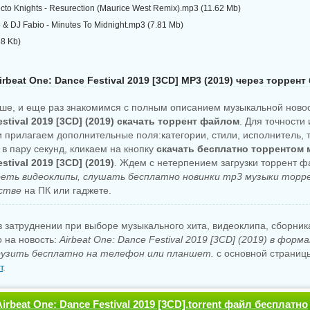
ecto Knights - Resurection (Maurice West Remix).mp3 (11.62 Mb)
 & DJ Fabio - Minutes To Midnight.mp3 (7.81 Mb)
68 Kb)
irbeat One: Dance Festival 2019 [3CD] MP3 (2019) через торрент
ше, и еще раз знакомимся с полным описанием музыкальной ново
stival 2019 [3CD] (2019) скачать торрент файлом
. Для точности 
 прилагаем дополнительные поля:категории, стили, исполнитель, т
в пару секунд, кликаем на кнопку
скачать бесплатно торрентом м
stival 2019 [3CD] (2019)
. Ждем с нетерпением загрузки торрент ф
еть видеоклипы, слушать бесплатно новинки mp3 музыки торр
стве
на ПК или гаджете.
 затруднении при выборе музыкального хита, видеоклипа, сборни
о на новость:
Airbeat One: Dance Festival 2019 [3CD] (2019) в фор
узить бесплатно на телефон или планшет.
с основной страницы
т
.
irbeat One: Dance Festival 2019 [3CD].torrent файл бесплатно