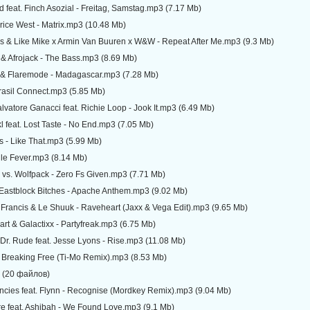
rd feat. Finch Asozial - Freitag, Samstag.mp3 (7.17 Mb)
ice West - Matrix.mp3 (10.48 Mb)
as & Like Mike x Armin Van Buuren x W&W - Repeat After Me.mp3 (9.3 Mb)
& Afrojack - The Bass.mp3 (8.69 Mb)
 & Flaremode - Madagascar.mp3 (7.28 Mb)
Brasil Connect.mp3 (5.85 Mb)
lvatore Ganacci feat. Richie Loop - Jook It.mp3 (6.49 Mb)
l feat. Lost Taste - No End.mp3 (7.05 Mb)
 - Like That.mp3 (5.99 Mb)
gle Fever.mp3 (8.14 Mb)
 vs. Wolfpack - Zero Fs Given.mp3 (7.71 Mb)
 Eastblock Bitches - Apache Anthem.mp3 (9.02 Mb)
 Francis & Le Shuuk - Raveheart (Jaxx & Vega Edit).mp3 (9.65 Mb)
rt & Galactixx - Partyfreak.mp3 (6.75 Mb)
Dr. Rude feat. Jesse Lyons - Rise.mp3 (11.08 Mb)
- Breaking Free (Ti-Mo Remix).mp3 (8.53 Mb)
x (20 файлов)
ncies feat. Flynn - Recognise (Mordkey Remix).mp3 (9.04 Mb)
e feat. Ashibah - We Found Love.mp3 (9.1 Mb)