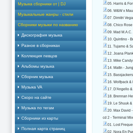
Музыка сборники от | DJ
05. Harris & Fo
06. W&W x Maur
Музыкальные жанры - стили
07. Dimitri Veg
Сборники музыки по названию
08. Chico Rose 
09. Mad M.A.C.
Дискография музыка
10. Quintino - 
Разное в сборниках
11. Tujamo & Sa
12. Joana Plank
Коллекция певцов
13. Mike Candys
Альбомы музыка
14. Mattn - Jun
15. Bassjackers
Сборник музыка
16. Wolfpack &
Музыка VA
17. D'Angello &
18. Brennan Hea
Скоро на сайте
19. Le Shuuk & 
Музыка по тегам
20. Max David 
cd 2 - Terminal Mi
Cборники из карты
01. Lost Freque
Полная карта страниц
02. Nora En Pur