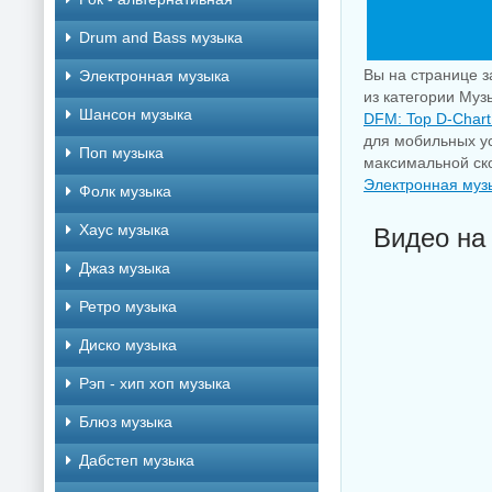
Drum and Bass музыка
Вы на странице з
Электронная музыка
из категории Муз
Шансон музыка
DFM: Top D-Chart 
для мобильных ус
Поп музыка
максимальной ско
Электронная муз
Фолк музыка
Хаус музыка
Видео на 
Джаз музыка
Ретро музыка
Диско музыка
Рэп - хип хоп музыка
Блюз музыка
Дабстеп музыка