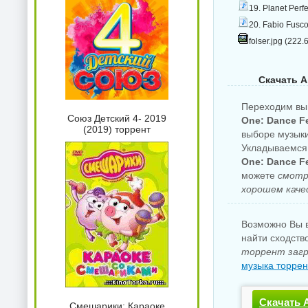
19. Planet Perf
20. Fabio Fusco
folser.jpg (222.
Скачать A
Переходим вы
Союз Детский 4- 2019
One: Dance Fe
(2019) торрент
выборе музыки
Укладываемся 
One: Dance Fe
можете
смотр
хорошем каче
Возможно Вы в
найти сходств
торрент загр
музыка торрен
Скачать A
Смешарики: Караоке