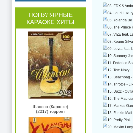
03. EDX & Amba
04. Loud Luxur
ПОПУЛЯРНЫЕ
05. Yolanda Be
КАРАОКЕ ХИТЫ
06. The Prince 
07. VIZE feat. L
08. Keanu Silva
09. Lovra feat. 
10. Sunnery Jam
11. Federico Sc
12. Tom Novy - 
13. Beachbag - 
14. Throttle - L
15. Dazz - Outt
16. The Magici
17. Markus Gar
Шансон (Караоке)
(2017) торрент
18. Funkin Matt 
19. Pretty Pink
20. Maxim Lany