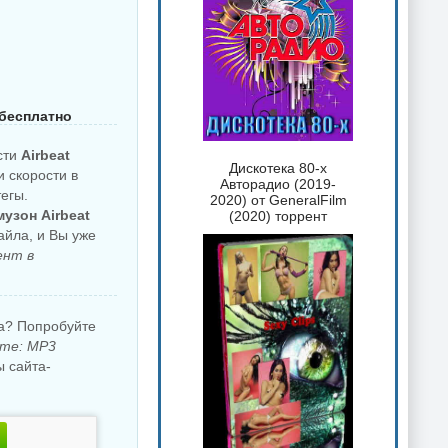
 бесплатно
сти
Airbeat
Дискотека 80-х
и скорости в
Авторадио (2019-
егы.
2020) от GeneralFilm
узон Airbeat
(2020) торрент
айла, и Вы уже
ент в
ка? Попробуйте
мате: MP3
 сайта-