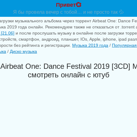
Привет💞
Я бы провела вечер с тобой… и не просто так 💦
агрузки музыкального альбома через торрент Airbeat One: Dance Fes
ыка 2019 года онлайн. Рекомендуем также не отказаться от .torren
[21.06]
и после прослушать музыку в онлайне после загрузки торр
тройств, смартфон, андроид, планшет, IOs, Apple, iphone, ipad раз
рости без рейтинга и регистрации.
Музыка 2019 года
/
Популярная
ыка
/
Диско музыка
Airbeat One: Dance Festival 2019 [3CD] 
смотреть онлайн с ютуб