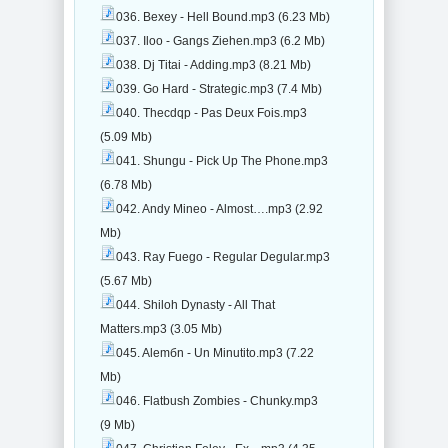
036. Bexey - Hell Bound.mp3 (6.23 Mb)
037. Iloo - Gangs Ziehen.mp3 (6.2 Mb)
038. Dj Titai - Adding.mp3 (8.21 Mb)
039. Go Hard - Strategic.mp3 (7.4 Mb)
040. Thecdqp - Pas Deux Fois.mp3
(5.09 Mb)
041. Shungu - Pick Up The Phone.mp3
(6.78 Mb)
042. Andy Mineo - Almost….mp3 (2.92
Mb)
043. Ray Fuego - Regular Degular.mp3
(5.67 Mb)
044. Shiloh Dynasty - All That
Matters.mp3 (3.05 Mb)
045. Alemбn - Un Minutito.mp3 (7.22
Mb)
046. Flatbush Zombies - Chunky.mp3
(9 Mb)