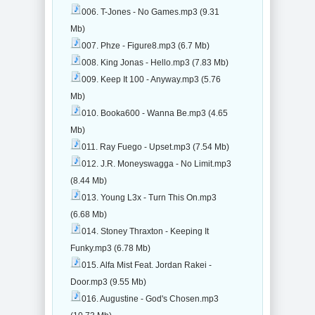
006. T-Jones - No Games.mp3 (9.31
Mb)
007. Phze - Figure8.mp3 (6.7 Mb)
008. King Jonas - Hello.mp3 (7.83 Mb)
009. Keep It 100 - Anyway.mp3 (5.76
Mb)
010. Booka600 - Wanna Be.mp3 (4.65
Mb)
011. Ray Fuego - Upset.mp3 (7.54 Mb)
012. J.R. Moneyswagga - No Limit.mp3
(8.44 Mb)
013. Young L3x - Turn This On.mp3
(6.68 Mb)
014. Stoney Thraxton - Keeping It
Funky.mp3 (6.78 Mb)
015. Alfa Mist Feat. Jordan Rakei -
Door.mp3 (9.55 Mb)
016. Augustine - God's Chosen.mp3