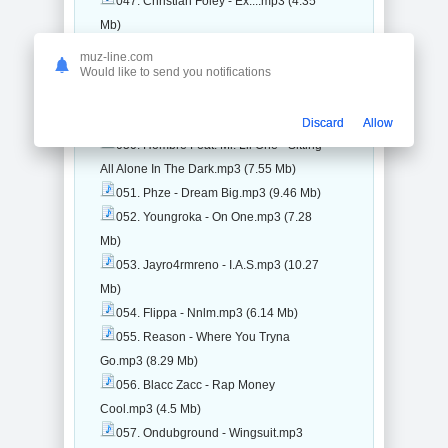
047. Christian Foley - Ex....mp3 (4.35
Mb)
048. Michayl Lox - Everyday.mp3 (6.83
muz-line.com
Would like to send you notifications
Mb)
049. First Degree The D.E. - The
Search For The One.mp3 (3.31 Mb)
Discard
Allow
050. Hombre Feat. Mr. Lil One - Sitting
All Alone In The Dark.mp3 (7.55 Mb)
051. Phze - Dream Big.mp3 (9.46 Mb)
052. Youngroka - On One.mp3 (7.28
Mb)
053. Jayro4rmreno - I.A.S.mp3 (10.27
Mb)
054. Flippa - Nnlm.mp3 (6.14 Mb)
055. Reason - Where You Tryna
Go.mp3 (8.29 Mb)
056. Blacc Zacc - Rap Money
Cool.mp3 (4.5 Mb)
057. Ondubground - Wingsuit.mp3