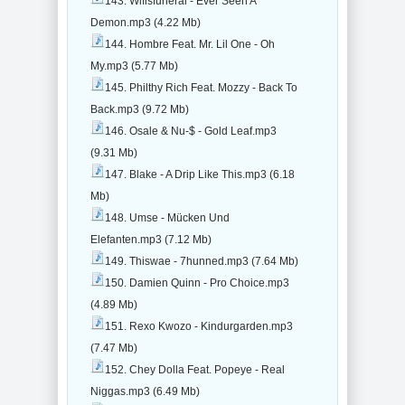
143. Wifisfuneral - Ever Seen A
Demon.mp3 (4.22 Mb)
144. Hombre Feat. Mr. Lil One - Oh
My.mp3 (5.77 Mb)
145. Philthy Rich Feat. Mozzy - Back To
Back.mp3 (9.72 Mb)
146. Osale & Nu-$ - Gold Leaf.mp3
(9.31 Mb)
147. Blake - A Drip Like This.mp3 (6.18
Mb)
148. Umse - Mücken Und
Elefanten.mp3 (7.12 Mb)
149. Thiswae - 7hunned.mp3 (7.64 Mb)
150. Damien Quinn - Pro Choice.mp3
(4.89 Mb)
151. Rexo Kwozo - Kindurgarden.mp3
(7.47 Mb)
152. Chey Dolla Feat. Popeye - Real
Niggas.mp3 (6.49 Mb)