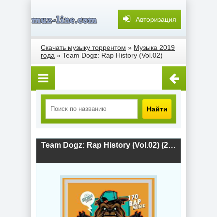
Авторизация
Скачать музыку торрентом
»
Музыка 2019
года
» Team Dogz: Rap History (Vol.02)
Найти
Team Dogz: Rap History (Vol.02) (2019) скачать торрент