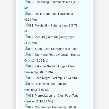
089. J Spalding - Shipments.mp3 (4.19
Mb)
090. Desto Dubb - Big Racks.mp3
(6.59 Mb)
091. Psycho B - Nightmare.mp3 (7.78
Mb)
092. Vvv - Begintro (Begintro).mp3
(3.29 Mb)
093. Supa - True Story.mp3 (6.51 Mb)
094. Tae Hood Feat. Lvfromcle - Hands
On.mp3 (9.12 Mb)
095. Extreme The Muhfugga - Clear
Brown.mp3 (8.87 Mb)
096. Loco Negro - Wtf.mp3 (7.74 Mb)
097. Bokoesam Feat. Tabitha - 1
Keer.mp3 (7.61 Mb)
098. Pierrot La Lune - C'est Pour Tous
Ceux.mp3 (10.37 Mb)
099. Orphanboy - Unique.mp3 (9.66