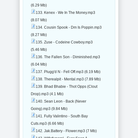
(6.29 Mb)
133. Kenex - We In The Money.mp3
(8.07 Mb)
134. Cousin Spook - Dm Is Poppin.mp3
(8.27 Mb)
135. Zuse - Codeine Cowboy.mp3
(5.46 Mb)
136. The Fallen Son - Diminished.mp3
(6.04 Mb)
137. Plugg'd N - Fell Off.mp3 (6.19 Mb)
138. Therealpit - Mental.mp3 (7.89 Mb)
139. Bhad Bhabie - Thot Opps (Clout
Drop).mp3 (4.1 Mb)
140. Sean Leon - Back (Never
Going).mp3 (9.84 Mb)
141. Fully Valintino - South Bay
Cuts.mp3 (6.66 Mb)
142. Jak.Battery - Flower.mp3 (7 Mb)