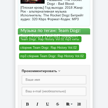
Dogz - Bad Blood-
[Плохая кровь] Год выхода: 2018 Жанр:
Рок - альтернативная музыка
Исполнитель:
The Rocket Dogz
Битрейт
аудио: 320 Kbps Формат-Кодек: MP3
Музыка по тегам: Team Dogz:
Rap History (Vol.02) торрент
Team Dogz: Rap History Vol.02 mp3 хиты
сборник Team Dogz: Rap History Vol.02
mp3 сборник Team Dogz: Rap History Vol.02
Прокомментировать