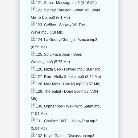
121. Supa - Message.mp3 (4.16 Mb)
122. Stoney Thraxton - What You Want
Me To Do.mp3 (8.1 Mb)
123. Ge5ive - Shawty Wit The
Wave.mp3 (7.8 Mb)
124. La Goony Chonga - Azucar.mp3
(6.56 Mb)
125. Scru Face Jean - Been
Working.mp3 (5.76 Mb)
126. Mizta Ceo - Flawed.mp3 (9.87 Mb)
127. Ron - Hella Smoke.mp3 (8.46 Mb)
128. Mac Mois - Like Mj.mp3 (9.57 Mb)
129. Therealpit - Dope Boy.mp3 (7.04
Mb)
130. Orphanboy - Walk With Satan.mp3
(7.04 Mb)
131. Gasface 1600 - Heavy Pop.mp3
(5.04 Mb)
132. Kevin Gates - Discussion.mp3