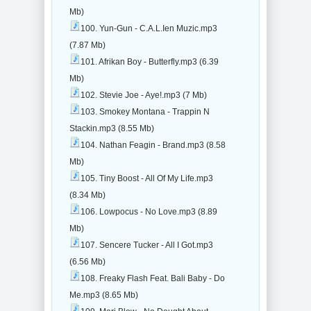
Mb)
100. Yun-Gun - C.A.L.Ien Muzic.mp3
(7.87 Mb)
101. Afrikan Boy - Butterfly.mp3 (6.39
Mb)
102. Stevie Joe - Aye!.mp3 (7 Mb)
103. Smokey Montana - Trappin N
Stackin.mp3 (8.55 Mb)
104. Nathan Feagin - Brand.mp3 (8.58
Mb)
105. Tiny Boost - All Of My Life.mp3
(8.34 Mb)
106. Lowpocus - No Love.mp3 (8.89
Mb)
107. Sencere Tucker - All I Got.mp3
(6.56 Mb)
108. Freaky Flash Feat. Bali Baby - Do
Me.mp3 (8.65 Mb)