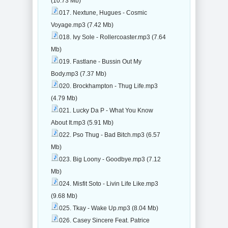
(10.73 Mb)
017. Nextune, Hugues - Cosmic
Voyage.mp3 (7.42 Mb)
018. Ivy Sole - Rollercoaster.mp3 (7.64
Mb)
019. Fastlane - Bussin Out My
Body.mp3 (7.37 Mb)
020. Brockhampton - Thug Life.mp3
(4.79 Mb)
021. Lucky Da P - What You Know
About It.mp3 (5.91 Mb)
022. Pso Thug - Bad Bitch.mp3 (6.57
Mb)
023. Big Loony - Goodbye.mp3 (7.12
Mb)
024. Misfit Soto - Livin Life Like.mp3
(9.68 Mb)
025. Tkay - Wake Up.mp3 (8.04 Mb)
026. Casey Sincere Feat. Patrice