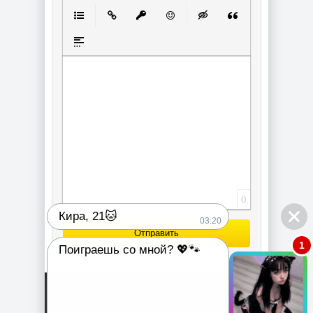
Полужирный
Курсив
Подчеркнутый
Зачеркнутый
Выравнивание
Нумерованный спи
Маркированный список
Вставить ссылку
Вставить защищенную ссылку
Вставить смайлик
Вставка скрытого текст
Вставка цитаты
Вставка спойлера
0
Кира, 21🐱
03:20
Отправить
1
Поиграешь со мной? 💖🐾