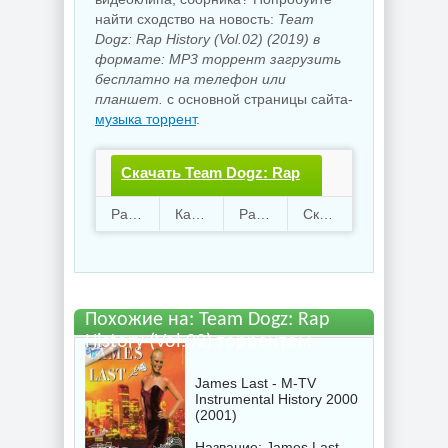
найти сходство на новость:
Team
Dogz: Rap History (Vol.02) (2019) в
формате: MP3 торрент загрузить
бесплатно на телефон или
планшет.
с основной страницы сайта-
музыка торрент
.
Скачать Team Dogz: Rap
History (Vol.02).torrent
Раздают
49
Качают
81
Размер
1.2 Gb
Скачали
1501 раз
файл бесплатно
Похожие на: Team Dogz: Rap
History (Vol.02) торрентом
James Last - M-TV
Instrumental History 2000
(2001)
Название: James Last -