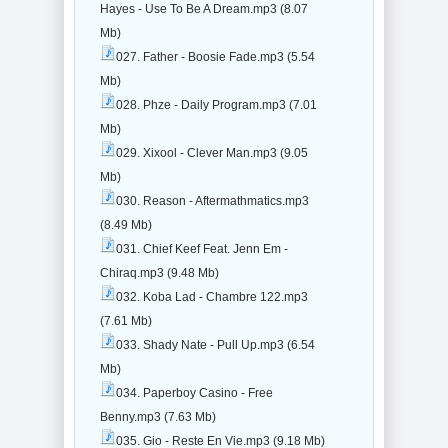
Hayes - Use To Be A Dream.mp3 (8.07
Mb)
027. Father - Boosie Fade.mp3 (5.54
Mb)
028. Phze - Daily Program.mp3 (7.01
Mb)
029. Xixool - Clever Man.mp3 (9.05
Mb)
030. Reason - Aftermathmatics.mp3
(8.49 Mb)
031. Chief Keef Feat. Jenn Em -
Chiraq.mp3 (9.48 Mb)
032. Koba Lad - Chambre 122.mp3
(7.61 Mb)
033. Shady Nate - Pull Up.mp3 (6.54
Mb)
034. Paperboy Casino - Free
Benny.mp3 (7.63 Mb)
035. Gio - Reste En Vie.mp3 (9.18 Mb)