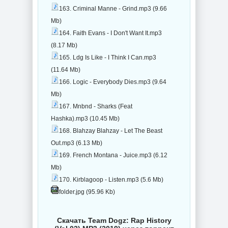
163. Criminal Manne - Grind.mp3 (9.66
Mb)
164. Faith Evans - I Don't Want It.mp3
(8.17 Mb)
165. Ldg Is Like - I Think I Can.mp3
(11.64 Mb)
166. Logic - Everybody Dies.mp3 (9.64
Mb)
167. Mnbnd - Sharks (Feat
Hashka).mp3 (10.45 Mb)
168. Blahzay Blahzay - Let The Beast
Out.mp3 (6.13 Mb)
169. French Montana - Juice.mp3 (6.12
Mb)
170. Kirblagoop - Listen.mp3 (5.6 Mb)
folder.jpg (95.96 Kb)
Скачать Team Dogz: Rap History