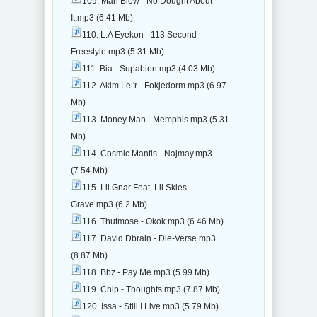
109. Mari Blow - No Dought About
It.mp3 (6.41 Mb)
110. L.A Eyekon - 113 Second
Freestyle.mp3 (5.31 Mb)
111. Bia - Supabien.mp3 (4.03 Mb)
112. Akim Le 'r - Fokjedorm.mp3 (6.97
Mb)
113. Money Man - Memphis.mp3 (5.31
Mb)
114. Cosmic Mantis - Najmay.mp3
(7.54 Mb)
115. Lil Gnar Feat. Lil Skies -
Grave.mp3 (6.2 Mb)
116. Thutmose - Okok.mp3 (6.46 Mb)
117. David Dbrain - Die-Verse.mp3
(8.87 Mb)
118. Bbz - Pay Me.mp3 (5.99 Mb)
119. Chip - Thoughts.mp3 (7.87 Mb)
120. Issa - Still I Live.mp3 (5.79 Mb)