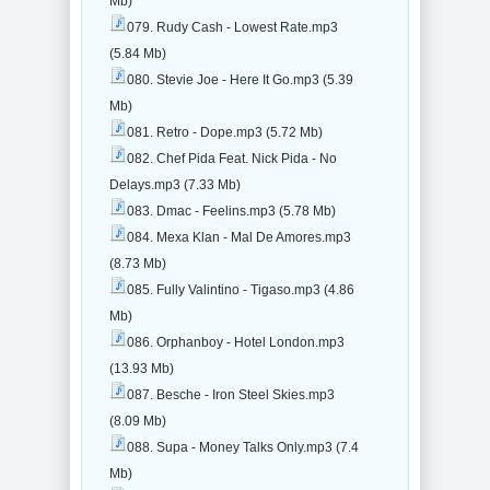
Mb)
079. Rudy Cash - Lowest Rate.mp3
(5.84 Mb)
080. Stevie Joe - Here It Go.mp3 (5.39
Mb)
081. Retro - Dope.mp3 (5.72 Mb)
082. Chef Pida Feat. Nick Pida - No
Delays.mp3 (7.33 Mb)
083. Dmac - Feelins.mp3 (5.78 Mb)
084. Mexa Klan - Mal De Amores.mp3
(8.73 Mb)
085. Fully Valintino - Tigaso.mp3 (4.86
Mb)
086. Orphanboy - Hotel London.mp3
(13.93 Mb)
087. Besche - Iron Steel Skies.mp3
(8.09 Mb)
088. Supa - Money Talks Only.mp3 (7.4
Mb)