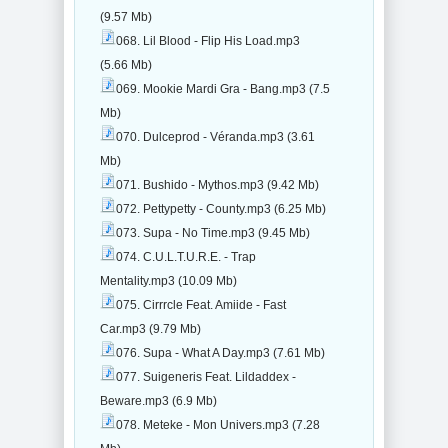
(9.57 Mb)
068. Lil Blood - Flip His Load.mp3
(5.66 Mb)
069. Mookie Mardi Gra - Bang.mp3 (7.5
Mb)
070. Dulceprod - Véranda.mp3 (3.61
Mb)
071. Bushido - Mythos.mp3 (9.42 Mb)
072. Pettypetty - County.mp3 (6.25 Mb)
073. Supa - No Time.mp3 (9.45 Mb)
074. C.U.L.T.U.R.E. - Trap
Mentality.mp3 (10.09 Mb)
075. Cirrrcle Feat. Amiide - Fast
Car.mp3 (9.79 Mb)
076. Supa - What A Day.mp3 (7.61 Mb)
077. Suigeneris Feat. Lildaddex -
Beware.mp3 (6.9 Mb)
078. Meteke - Mon Univers.mp3 (7.28