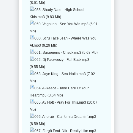
(8.61 Mb)
058. Shady Nate - High School
Kids.mp3 (9.83 Mb)
059. Vegalino - See You Win.mp3 (5.91
Mb)
060. Scru Face Jean - Where Was You
At.mp3 (9.29 Mb)
061. Suigeneris - Check.mp3 (5.68 Mb)
062. Dj Pacweezy - Fall Back.mp3
(9.55 Mb)
063. Jaye King - Sea-Nolia.mp3 (7.02
Mb)
064. A-Reece - Take Care Of Your
Heart.mp3 (3.64 Mb)
065. Av Hott - Pray For This.mp3 (10.07
Mb)
066. Aneraé - California Dreamin'.mp3
(8.59 Mb)
067. Fargô Feat. Nik - Really Like.mp3