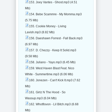
153. Joey Vantes - Ghost.mp3 (4.51
Mb)
154. Bebe Scammre - My Momma.mp3
(5.75 Mb)
155. Cookie Money - Living
Lavish.mp3 (8.82 Mb)
156. Daeshawn Forrest - Fall Back.mp3
(6.97 Mb)
157. D. Chezzy - Keep It Solid.mp3
(9.58 Mb)
158. Juliano - Yayo.mp3 (6.45 Mb)
159. West Haven Blast Feat. Nico
White - Summertime.mp3 (6.06 Mb)
160. Jonezen - Can't Kick It.mp3 (7.62
Mb)
161. Girlz N The Hood - So
Wassup.mp3 (6.04 Mb)
162. Whotfisvon - Lil Bitch.mp3 (6.68
Mb)