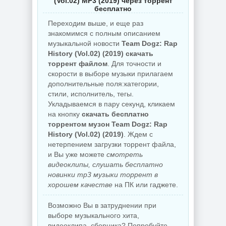
(Vol.02) MP3 (2019) через торрент
бесплатно
Переходим выше, и еще раз
знакомимся с полным описанием
музыкальной новости
Team Dogz: Rap
History (Vol.02) (2019) скачать
торрент файлом
. Для точности и
скорости в выборе музыки прилагаем
дополнительные поля:категории,
стили, исполнитель, тегы.
Укладываемся в пару секунд, кликаем
на кнопку
скачать бесплатно
торрентом музон Team Dogz: Rap
History (Vol.02) (2019)
. Ждем с
нетерпением загрузки торрент файла,
и Вы уже можете
смотреть
видеоклипы, слушать бесплатно
новинки mp3 музыки торрент в
хорошем качестве
на ПК или гаджете.
Возможно Вы в затруднении при
выборе музыкального хита,
видеоклипа, сборника? Попробуйте