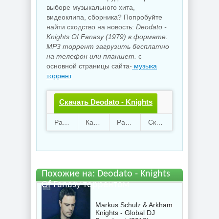
выборе музыкального хита,
видеоклипа, сборника? Попробуйте
найти сходство на новость:
Deodato -
Knights Of Fanasy (1979) в формате:
MP3 торрент загрузить бесплатно
на телефон или планшет.
с
основной страницы сайта-
музыка
торрент
.
Скачать Deodato - Knights
Of Fanasy.torrent файл
Раздают
41
Качают
19
Размер
77.31 Mb
Скачали
3289 раз
бесплатно
Похожие на: Deodato - Knights
Of Fanasy торрентом
Markus Schulz & Arkham
Knights - Global DJ