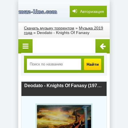
Авторизация
Скачать музыку торрентом
»
Музыка 2019
года
» Deodato - Knights Of Fanasy
Найти
Deodato - Knights Of Fanasy (1979) скачать торрент