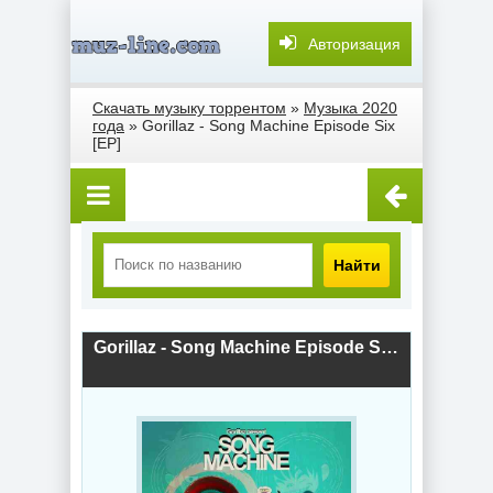
Авторизация
Скачать музыку торрентом
»
Музыка 2020
года
» Gorillaz - Song Machine Episode Six
[EP]
Найти
Gorillaz - Song Machine Episode Six [EP] (2020) скачать торрент