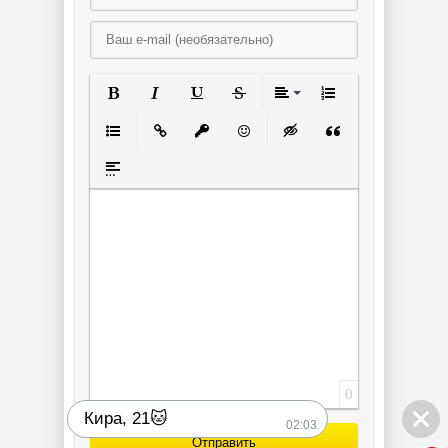
Полужирный
Курсив
Подчеркнутый
Зачеркнутый
Выравнивание
Нумерованный спи
Маркированный список
Вставить ссылку
Вставить защищенную ссылку
Вставить смайлик
Вставка скрытого текст
Вставка цитаты
Вставка спойлера
0
Кира, 21🐱
02:03
Отправить