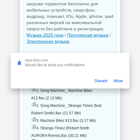
загрузки торрентом бесплатно для
мобильных устройств, смартфон,
андроид, планшет, IOs, Apple, iphone, ipad
различных версий на максимальной
скорости без рейтинга и регистрации.
Музыка 2020 года
/
Популярная музыка
/
Электронная музыка
muz-line.com
Трек-лист на музыкальный сборник с
Would like to send you notifications
торрента:
Gorillaz - Song Machine Episode 6 (2020)
Discard
Allow
[FLAC] (5 файлов)
1. Song Machine_ Machine Bitez
#12.flac (2.13 Mb)
2. Song Machine_ Strange Timez (feat.
Robert Smith).flac (21.57 Mb)
3. Machine Bitez #13.flac (3.27 Mb)
4. Strange Timez (Robert Smith
AURORA Remix).flac (30.21 Mb)