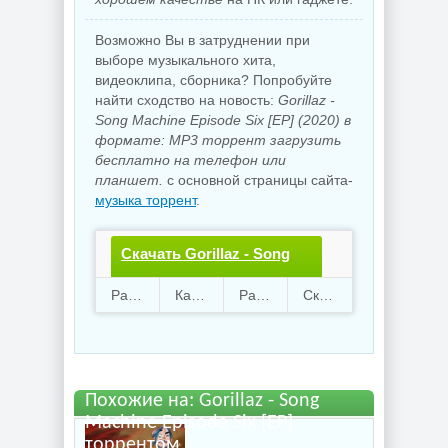
Возможно Вы в затруднении при
выборе музыкального хита,
видеоклипа, сборника? Попробуйте
найти сходство на новость:
Gorillaz -
Song Machine Episode Six [EP] (2020) в
формате: MP3 торрент загрузить
бесплатно на телефон или
планшет.
с основной страницы сайта-
музыка торрент
.
Скачать Gorillaz - Song
Machine Episode Six
Раздают
52
Качают
40
Размер
57.39 Mb
Скачали
3675 раз
[EP].torrent файл
бесплатно
Похожие на: Gorillaz - Song
Machine Episode Six [EP]
торрентом