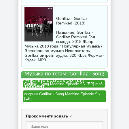
Gorillaz - Gorillaz
Remixed (2018)
Название: Gorillaz -
Gorillaz Remixed Год
выхода: 2018 Жанр:
Музыка 2018 года / Популярная музыка /
Электронная музыка Исполнитель:
Gorillaz
Битрейт аудио: 320 Kbps Формат-
Кодек: MP3
Музыка по тегам: Gorillaz - Song
Machine Episode Six [EP]
Gorillaz - Song Machine Episode Six [EP] mp3
торрент
сборник Gorillaz - Song Machine Episode Six
[EP]
Прокомментировать