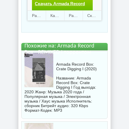
Скачать Armada Record
Box - REMIXED I.torrent
Раздают
31
Качают
51
Размер
597.24 Mb
Скачали
3755 раз
файл бесплатно
Похожие на: Armada Record
Box - REMIXED I торрентом
Armada Record Box:
Crate Digging I (2020)
Название: Armada
Record Box: Crate
Digging I Год выхода:
2020 Жанр: Музыка 2020 года /
Популярная музыка / Электронная
музыка / Хаус музыка Исполнитель:
сборник
Битрейт аудио: 320 Kbps
Формат-Кодек: MP3