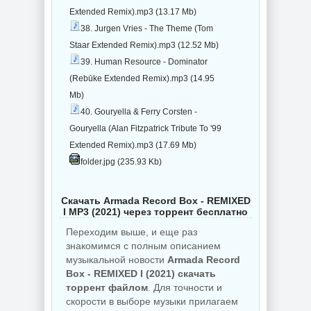
Extended Remix).mp3 (13.17 Mb)
38. Jurgen Vries - The Theme (Tom
Staar Extended Remix).mp3 (12.52 Mb)
39. Human Resource - Dominator
(Rebūke Extended Remix).mp3 (14.95
Mb)
40. Gouryella & Ferry Corsten -
Gouryella (Alan Fitzpatrick Tribute To '99
Extended Remix).mp3 (17.69 Mb)
folder.jpg (235.93 Kb)
Скачать Armada Record Box - REMIXED
I MP3 (2021) через торрент бесплатно
Переходим выше, и еще раз
знакомимся с полным описанием
музыкальной новости
Armada Record
Box - REMIXED I (2021) скачать
торрент файлом
. Для точности и
скорости в выборе музыки прилагаем