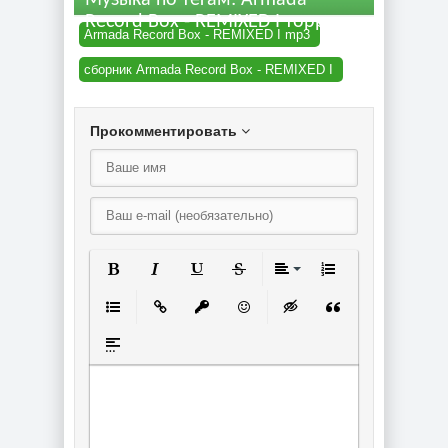
Музыка по тегам: Armada
Record Box - REMIXED I торрент
Armada Record Box - REMIXED I mp3
сборник Armada Record Box - REMIXED I
Прокомментировать
Полужирный
Курсив
Подчеркнутый
Зачеркнутый
Выравнивание
Нумерованный спи
Маркированный список
Вставить ссылку
Вставить защищенную ссылку
Вставить смайлик
Вставка скрытого текст
Вставка цитаты
Вставка спойлера