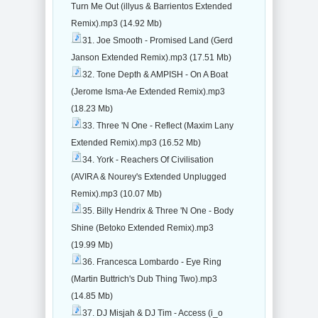
Turn Me Out (illyus & Barrientos Extended
Remix).mp3 (14.92 Mb)
31. Joe Smooth - Promised Land (Gerd
Janson Extended Remix).mp3 (17.51 Mb)
32. Tone Depth & AMPISH - On A Boat
(Jerome Isma-Ae Extended Remix).mp3
(18.23 Mb)
33. Three 'N One - Reflect (Maxim Lany
Extended Remix).mp3 (16.52 Mb)
34. York - Reachers Of Civilisation
(AVIRA & Nourey's Extended Unplugged
Remix).mp3 (10.07 Mb)
35. Billy Hendrix & Three 'N One - Body
Shine (Betoko Extended Remix).mp3
(19.99 Mb)
36. Francesca Lombardo - Eye Ring
(Martin Buttrich's Dub Thing Two).mp3
(14.85 Mb)
37. DJ Misjah & DJ Tim - Access (i_o