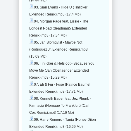
(14.44 Mb)
03. Sian Evans - Hide U (Tinlicker
Extended Remix).mp3 (17.4 Mb)
04. Morgan Page feat. Lissie - The
Longest Road (deadmau5 Extended
Remix).mp3 (17.34 Mb)
05. Jan Blomqvist - Maybe Not
(Rodriguez Jr. Extended Remix).mp3
(15.09 Mb)
06. Tinlicker & Helsloot - Because You
Move Me (Jan Oberlaender Extended
Remix).mp3 (15.29 Mb)
07. Eli & Fur - Fuse (Patrice Bäumel
Extended Remix).mp3 (17.71 Mb)
08. Kenneth Bager feat. Jez Phunk -
Farmacia (Homage To Frankfurt) (Carl
Cox Remix).mp3 (17.16 Mb)
09. Harry Romero - Tania (Honey Dijon
Extended Remix).mp3 (16.69 Mb)