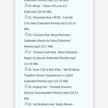
Extended Remix).mp3 (12.68 Mb)
24. Bicep - Vision Of Love (C2
Edit).mp3 (20.48 Mb)
25. Tensnake feat. HËXĖ - Call Me
(You Man Extended Remix).mp3 (10.14
Mb)
26. Chicane feat. Moya Brennan -
Saltwater (Kevin de Vries Extended
Remix).mp3 (15.7 Mb)
27. Thomas Gold feat. Jillian Edwards -
Magic (Cubicore Extended Remix).mp3
(14.04 Mb)
28. Inner City & Idris Elba - We All Move
Together (Kevin Saunderson x Latroit
Extended Remix).mp3 (10.22 Mb)
29. Analog Sol - Trinidad Dreams
(Djuma Soundsystem Remix).mp3 (18.51
Mb)
30. Sol Brothers feat. Kathy Brown -