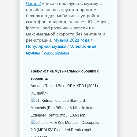
Часть 2
и после прослушать музыку в
онлайне после загрузки торрентом
бесплатно для мобильных устройств,
смартфон, андроид, планшет, IOs, Apple,
iphone, ipad различных версий на
максимальной скорости без рейтинга и
регистрации.
Музыка 2021 года
/
Популярная музыка
/
Электронная
музыка
/
Хаус музыка
Трек-лист на музыкальный сборник с
торрента:
Armada Record Box - REMIXED I (2021)
(41 файл)
01. Kidnap feat. Leo Stannard -
Moments (Ben Böhmer & Nils Hoffmann
Extended Remix).mp3 (13.63 Mb)
02. Lifelike & Kris Menace - Discopolis
2.0 (MEDUZA Extended Remix).mp3