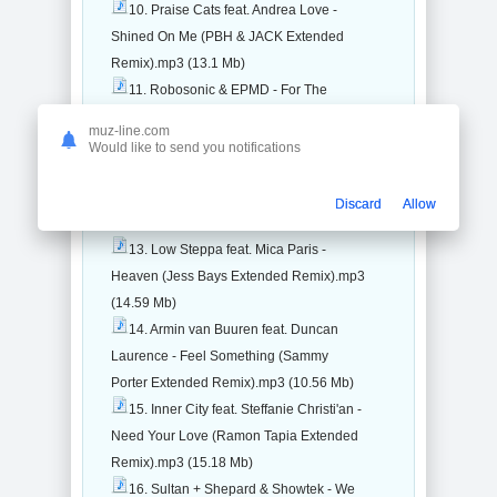
10. Praise Cats feat. Andrea Love -
Shined On Me (PBH & JACK Extended
Remix).mp3 (13.1 Mb)
11. Robosonic & EPMD - For The
People (Illyus & Barrientos Extended
muz-line.com
Remix).mp3 (13.13 Mb)
Would like to send you notifications
12. Tom Ferry & Kiesza - I Think That I
Like You (Low Steppa Extended
Discard
Allow
Remix).mp3 (16.25 Mb)
13. Low Steppa feat. Mica Paris -
Heaven (Jess Bays Extended Remix).mp3
(14.59 Mb)
14. Armin van Buuren feat. Duncan
Laurence - Feel Something (Sammy
Porter Extended Remix).mp3 (10.56 Mb)
15. Inner City feat. Steffanie Christi'an -
Need Your Love (Ramon Tapia Extended
Remix).mp3 (15.18 Mb)
16. Sultan + Shepard & Showtek - We