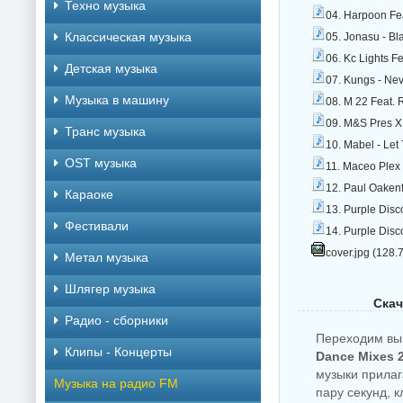
Техно музыка
04. Harpoon Fe
Классическая музыка
05. Jonasu - B
06. Kc Lights F
Детская музыка
07. Kungs - Ne
Музыка в машину
08. M 22 Feat. 
09. M&S Pres X 
Транс музыка
10. Mabel - Let
OST музыка
11. Maceo Plex 
12. Paul Oakenf
Караоке
13. Purple Dis
Фестивали
14. Purple Dis
cover.jpg (128.
Метал музыка
Шлягер музыка
Скач
Радио - сборники
Переходим вы
Клипы - Концерты
Dance Mixes 
музыки прилаг
Музыка на радио FM
пару секунд, 