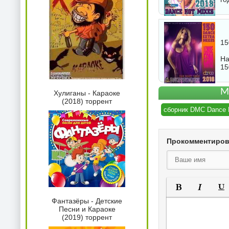
15
На
15
М
Хулиганы - Караоке
(2018) торрент
сборник DMC Dance 
Прокомментиро
Полужирный
Курсив
Под
Фантазёры - Детские
Песни и Караоке
(2019) торрент