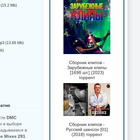
 (15.2 Mb)
mp3 (13.66 Mb)
Mb)
Сборник клипов -
Зарубежные клипы
[1698 шт.] (2023)
торрент
латно
сти
DMC
ти в выборе
Сборник клипов -
Русский шансон [01]
ладываемся в
(2018) торрент
e Mixes 291