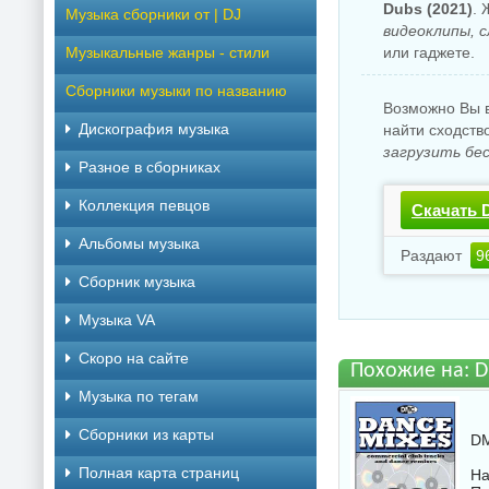
Dubs (2021)
. 
Музыка сборники от | DJ
видеоклипы, 
Музыкальные жанры - стили
или гаджете.
Сборники музыки по названию
Возможно Вы в
Дискография музыка
найти сходств
загрузить бе
Разное в сборниках
Коллекция певцов
Скачать 
Альбомы музыка
Раздают
9
Сборник музыка
Музыка VA
Скоро на сайте
Похожие на: D
Музыка по тегам
Cборники из карты
DM
Полная карта страниц
На