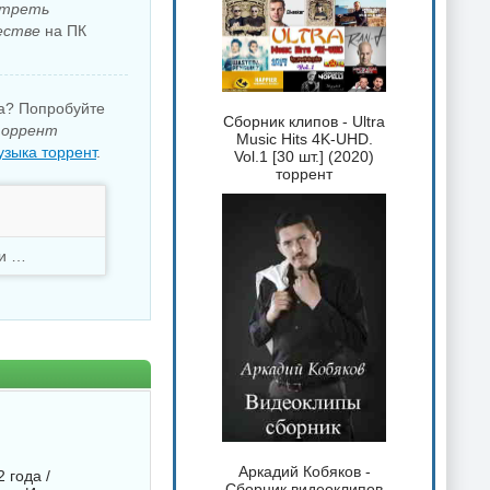
треть
естве
на ПК
ка? Попробуйте
Сборник клипов - Ultra
торрент
Music Hits 4K-UHD.
зыка торрент
.
Vol.1 [30 шт.] (2020)
торрент
Скачали
3449 раз
Аркадий Кобяков -
 года /
Сборник видеоклипов