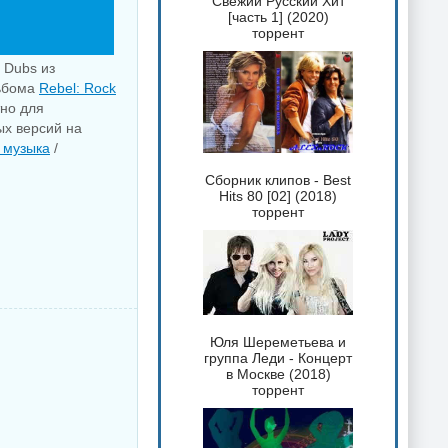
Свежий Русский Хит
[часть 1] (2020)
торрент
 Dubs из
льбома
Rebel: Rock
тно для
ых версий на
 музыка
/
Сборник клипов - Best
Hits 80 [02] (2018)
торрент
Юля Шереметьева и
группа Леди - Концерт
в Москве (2018)
торрент