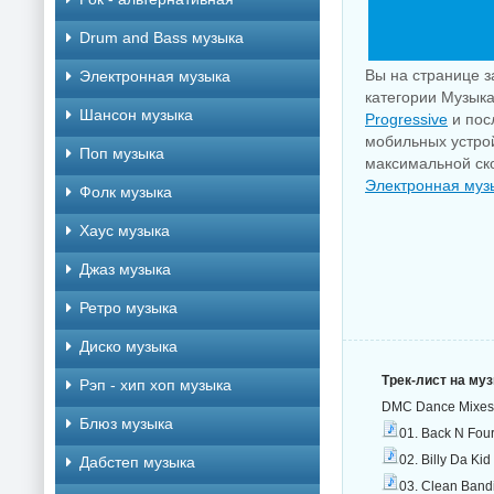
Drum and Bass музыка
Вы на странице з
Электронная музыка
категории Музыка
Шансон музыка
Progressive
и пос
мобильных устрой
Поп музыка
максимальной ско
Электронная муз
Фолк музыка
Хаус музыка
Джаз музыка
Ретро музыка
Диско музыка
Трек-лист на му
Рэп - хип хоп музыка
DMC Dance Mixes 
Блюз музыка
01. Back N Four
02. Billy Da Ki
Дабстеп музыка
03. Clean Bandi