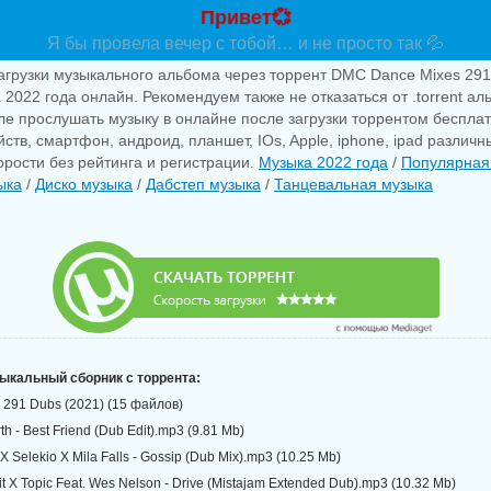
Привет💞
Я бы провела вечер с тобой… и не просто так 💦
агрузки музыкального альбома через торрент DMC Dance Mixes 291
 2022 года онлайн. Рекомендуем также не отказаться от .torrent а
ле прослушать музыку в онлайне после загрузки торрентом беспла
ств, смартфон, андроид, планшет, IOs, Apple, iphone, ipad различн
рости без рейтинга и регистрации.
Музыка 2022 года
/
Популярная
ыка
/
Диско музыка
/
Дабстеп музыка
/
Танцевальная музыка
зыкальный сборник с торрента:
291 Dubs (2021) (15 файлов)
th - Best Friend (Dub Edit).mp3 (9.81 Mb)
d X Selekio X Mila Falls - Gossip (Dub Mix).mp3 (10.25 Mb)
t X Topic Feat. Wes Nelson - Drive (Mistajam Extended Dub).mp3 (10.32 Mb)