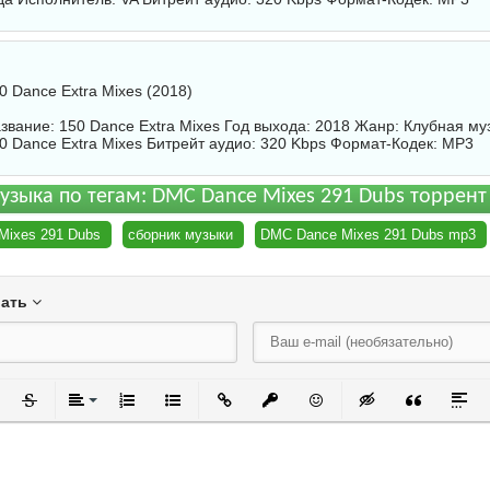
0 Dance Extra Mixes (2018)
звание: 150 Dance Extra Mixes Год выхода: 2018 Жанр: Клубная му
0 Dance Extra Mixes
Битрейт аудио: 320 Kbps Формат-Кодек: MP3
узыка по тегам: DMC Dance Mixes 291 Dubs торрент
Mixes 291 Dubs
сборник музыки
DMC Dance Mixes 291 Dubs mp3
вать
черкнутый
Зачеркнутый
Выравнивание
Нумерованный список
Маркированный список
Вставить ссылку
Вставить защищенную ссылку
Вставить смайлик
Вставка скрытого
Вставка ци
Встав