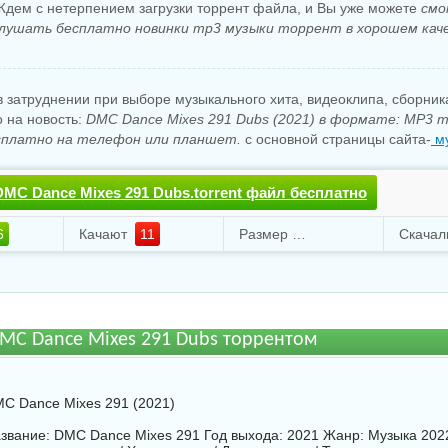
Ждем с нетерпением загрузки торрент файла, и Вы уже можете
смо
слушать бесплатно новинки mp3 музыки торрент в хорошем кач
 затруднении при выборе музыкального хита, видеоклипа, сборни
о на новость:
DMC Dance Mixes 291 Dubs (2021) в формате: MP3 
сплатно на телефон или планшет.
с основной страницы сайта-
му
DMC Dance Mixes 291 Dubs.torrent файл бесплатно
6
Качают
11
Размер
180.22 Mb
MC Dance Mixes 291 Dubs торрентом
C Dance Mixes 291 (2021)
звание: DMC Dance Mixes 291 Год выхода: 2021 Жанр: Музыка 2022