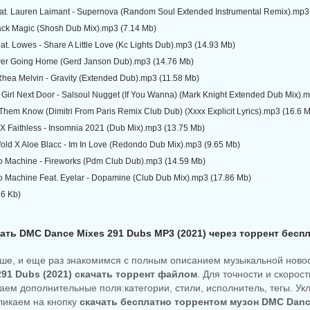
at. Lauren Laimant - Supernova (Random Soul Extended Instrumental Remix).mp3
lack Magic (Shosh Dub Mix).mp3 (7.14 Mb)
eat. Lowes - Share A Little Love (Kc Lights Dub).mp3 (14.93 Mb)
ver Going Home (Gerd Janson Dub).mp3 (14.76 Mb)
Rhea Melvin - Gravity (Extended Dub).mp3 (11.58 Mb)
Girl Next Door - Salsoul Nugget (If You Wanna) (Mark Knight Extended Dub Mix).
 Them Know (Dimitri From Paris Remix Club Dub) (Xxxx Explicit Lyrics).mp3 (16.6 
X Faithless - Insomnia 2021 (Dub Mix).mp3 (13.75 Mb)
old X Aloe Blacc - Im In Love (Redondo Dub Mix).mp3 (9.65 Mb)
co Machine - Fireworks (Pdm Club Dub).mp3 (14.59 Mb)
co Machine Feat. Eyelar - Dopamine (Club Dub Mix).mp3 (17.86 Mb)
76 Kb)
ать DMC Dance Mixes 291 Dubs MP3 (2021) через торрент бесп
ше, и еще раз знакомимся с полным описанием музыкальной ново
291 Dubs (2021) скачать торрент файлом
. Для точности и скорос
аем дополнительные поля:категории, стили, исполнитель, тегы. Ук
кликаем на кнопку
скачать бесплатно торрентом музон DMC Danc