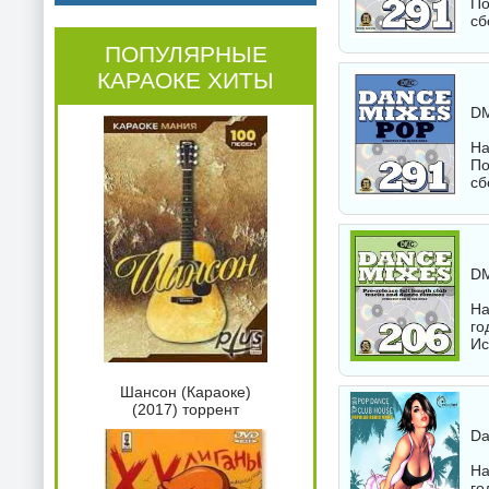
По
сб
ПОПУЛЯРНЫЕ
КАРАОКЕ ХИТЫ
DM
На
По
сб
DM
На
го
Ис
Шансон (Караоке)
(2017) торрент
Da
На
го