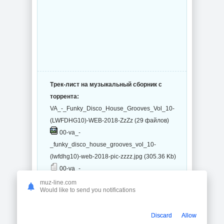
Трек-лист на музыкальный сборник с
торрента:
VA_-_Funky_Disco_House_Grooves_Vol_10-
(LWFDHG10)-WEB-2018-ZzZz (29 файлов)
00-va_-
_funky_disco_house_grooves_vol_10-
(lwfdhg10)-web-2018-pic-zzzz.jpg (305.36 Kb)
00-va_-
_funky_disco_house_grooves_vol_10-
muz-line.com
Would like to send you notifications
(lwfdhg10)-web-2018-zzzz.m3u (1.3 Kb)
00-va_-
Discard
Allow
_funky_disco_house_grooves_vol_10-