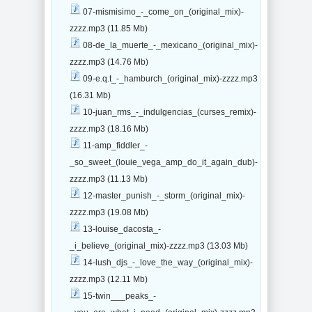
07-mismisimo_-_come_on_(original_mix)-
zzzz.mp3 (11.85 Mb)
08-de_la_muerte_-_mexicano_(original_mix)-
zzzz.mp3 (14.76 Mb)
09-e.q.t_-_hamburch_(original_mix)-zzzz.mp3
(16.31 Mb)
10-juan_rms_-_indulgencias_(curses_remix)-
zzzz.mp3 (18.16 Mb)
11-amp_fiddler_-
_so_sweet_(louie_vega_amp_do_it_again_dub)-
zzzz.mp3 (11.13 Mb)
12-master_punish_-_storm_(original_mix)-
zzzz.mp3 (19.08 Mb)
13-louise_dacosta_-
_i_believe_(original_mix)-zzzz.mp3 (13.03 Mb)
14-lush_djs_-_love_the_way_(original_mix)-
zzzz.mp3 (12.11 Mb)
15-twin___peaks_-