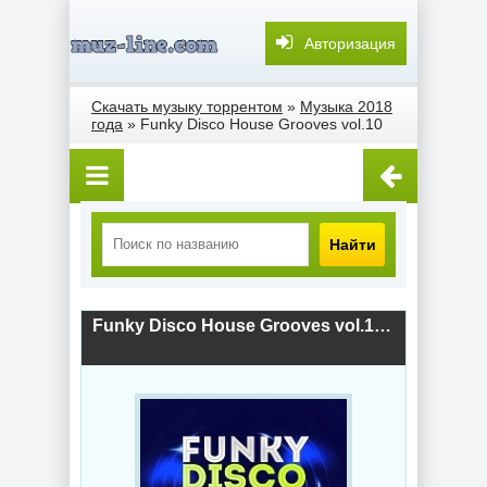
Авторизация
Скачать музыку торрентом
»
Музыка 2018
года
» Funky Disco House Grooves vol.10
Найти
Funky Disco House Grooves vol.10 (2018) скачать торрент