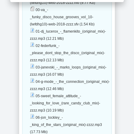
(lwfdhg10)-web-2018-zzzz.nfo (9.77 Kb)
00-va_-
_funky_disco_house_grooves_vol_10-
(lwfdhg10)-web-2018-zzzz.sfv (1.54 Kb)
01-dj_lucerox_-_flamenkito_(original_mix)-
zzzz.mp3 (12.21 Mb)
02-federfunk_-
_please_dont_stop_the_disco_(original_mix)-
zzzz.mp3 (12.13 Mb)
03-janevski_-_marks_loops_(original_mix)-
zzzz.mp3 (16.07 Mb)
04-g-mode_-_the_connection_(original_mix)-
zzzz.mp3 (12.46 Mb)
05-sweet_female_attitude_-
_looking_for_love_(rare_candy_club_mix)-
zzzz.mp3 (10.19 Mb)
06-jon_lockley_-
_king_of_the_stars_(original_mix)-zzzz.mp3
(17.73 Mb)