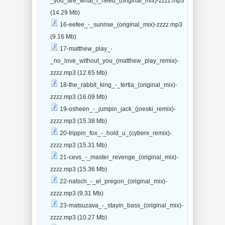
_you_are_what_i_need_(original_mix)-zzzz.mp3
(14.29 Mb)
16-eefee_-_sunrise_(original_mix)-zzzz.mp3
(9.16 Mb)
17-matthew_play_-
_no_love_without_you_(matthew_play_remix)-
zzzz.mp3 (12.65 Mb)
18-the_rabbit_king_-_tertia_(original_mix)-
zzzz.mp3 (16.09 Mb)
19-osheen_-_jumpin_jack_(joeski_remix)-
zzzz.mp3 (15.38 Mb)
20-trippin_fox_-_hold_u_(cyberx_remix)-
zzzz.mp3 (15.31 Mb)
21-cevs_-_master_revenge_(original_mix)-
zzzz.mp3 (15.36 Mb)
22-natsch_-_el_pregon_(original_mix)-
zzzz.mp3 (9.31 Mb)
23-matsuzava_-_stayin_bass_(original_mix)-
zzzz.mp3 (10.27 Mb)