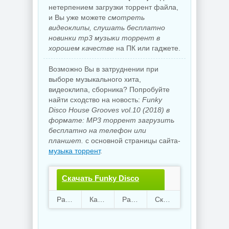
нетерпением загрузки торрент файла,
и Вы уже можете
смотреть
видеоклипы, слушать бесплатно
новинки mp3 музыки торрент в
хорошем качестве
на ПК или гаджете.
Возможно Вы в затруднении при
выборе музыкального хита,
видеоклипа, сборника? Попробуйте
найти сходство на новость:
Funky
Disco House Grooves vol.10 (2018) в
формате: MP3 торрент загрузить
бесплатно на телефон или
планшет.
с основной страницы сайта-
музыка торрент
.
Скачать Funky Disco
House Grooves
Раздают
37
Качают
50
Размер
344.17 Mb
Скачали
4006 раз
vol.10.torrent файл