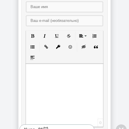
Полужирный
Курсив
Подчеркнутый
Зачеркнутый
Выравнивание
Нумерованный спи
Маркированный список
Вставить ссылку
Вставить защищенную ссылку
Вставить смайлик
Вставка скрытого текст
Вставка цитаты
Вставка спойлера
0