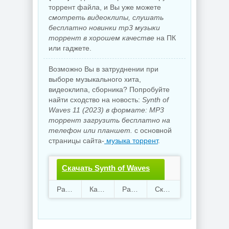
торрент файла, и Вы уже можете
смотреть видеоклипы, слушать
бесплатно новинки mp3 музыки
торрент в хорошем качестве
на ПК
или гаджете.
Возможно Вы в затруднении при
выборе музыкального хита,
видеоклипа, сборника? Попробуйте
найти сходство на новость:
Synth of
Waves 11 (2023) в формате: MP3
торрент загрузить бесплатно на
телефон или планшет.
с основной
страницы сайта-
музыка торрент
.
Скачать Synth of Waves
11.torrent файл
Раздают
82
Качают
71
Размер
390.94 Mb
Скачали
1618 раз
бесплатно