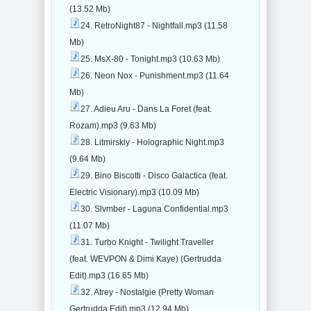
(13.52 Mb)
24. RetroNight87 - Nightfall.mp3 (11.58
Mb)
25. MsX-80 - Tonight.mp3 (10.63 Mb)
26. Neon Nox - Punishment.mp3 (11.64
Mb)
27. Adieu Aru - Dans La Foret (feat.
Rozam).mp3 (9.63 Mb)
28. Litmirskiy - Holographic Night.mp3
(9.64 Mb)
29. Bino Biscotti - Disco Galactica (feat.
Electric Visionary).mp3 (10.09 Mb)
30. Slvmber - Laguna Confidential.mp3
(11.07 Mb)
31. Turbo Knight - Twilight Traveller
(feat. WEVPON & Dimi Kaye) (Gertrudda
Edit).mp3 (16.65 Mb)
32. Atrey - Nostalgie (Pretty Woman
Gertrudda Edit).mp3 (12.94 Mb)