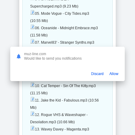
Supercharged.mp3 (9.23 Mb)
05. Mode Vogue - City Tides.mp3
(10.55 Mb)
06. Oceanide - Midnight Embrace.mp3
(11.58 Mb)
07. Marvel83' - Stranger Synths.mp3
(9.39 Mb)
muz-line.com
08. Karl Vincent - Summer In Santa
Would like to send you notifications
Tropica.mp3 (9.32 Mb)
09. Midnight Fury - Midnight Rush.mp3
Discard
Allow
(9.77 Mb)
10. Cat Temper - Sin Of The Kitty.mp3
(11.15 Mb)
11. Jake the Kid - Fabulous.mp3 (10.56
Mb)
12. Rogue VHS & Waveshaper -
Desolation.mp3 (10.66 Mb)
13. Wavey Davey - Magenta.mp3