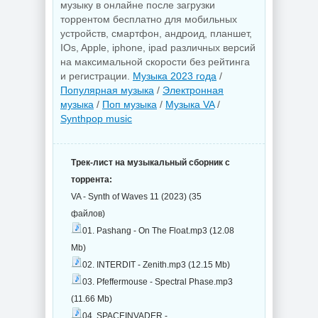
музыку в онлайне после загрузки
торрентом бесплатно для мобильных
устройств, смартфон, андроид, планшет,
IOs, Apple, iphone, ipad различных версий
на максимальной скорости без рейтинга
и регистрации.
Музыка 2023 года
/
Популярная музыка
/
Электронная
музыка
/
Поп музыка
/
Музыка VA
/
Synthpop music
Трек-лист на музыкальный сборник с
торрента:
VA - Synth of Waves 11 (2023) (35
файлов)
01. Pashang - On The Float.mp3 (12.08
Mb)
02. INTERDIT - Zenith.mp3 (12.15 Mb)
03. Pfeffermouse - Spectral Phase.mp3
(11.66 Mb)
04. SPACEINVADER -