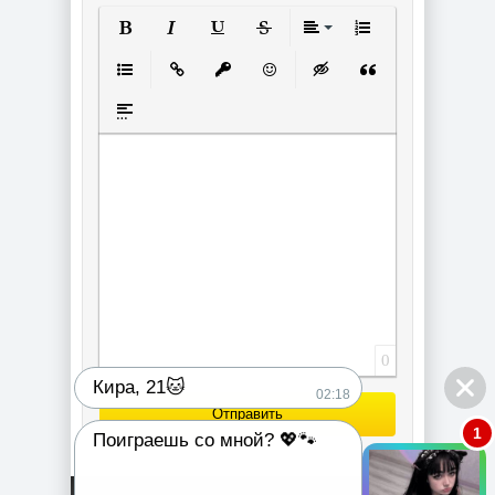
Полужирный
Курсив
Подчеркнутый
Зачеркнутый
Выравнивание
Нумерованный спи
Маркированный список
Вставить ссылку
Вставить защищенную ссылку
Вставить смайлик
Вставка скрытого текст
Вставка цитаты
Вставка спойлера
0
Кира, 21🐱
02:18
Отправить
1
Поиграешь со мной? 💖🐾