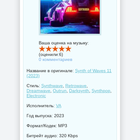
Ваша оценка на музыку:
(оценили:
6
)
0 комментариев
Название в оригинале:
Synth of Waves 11
(2023)
Стиль:
Synthwave
,
Retrowave
,
Dreamwave
,
Outrun
,
Darksynth
,
Synthpop
,
Electronic
Исполнитель:
VA
Год выпуска: 2023
Формат/Кодек: MP3
Битрейт аудио: 320 Kbps