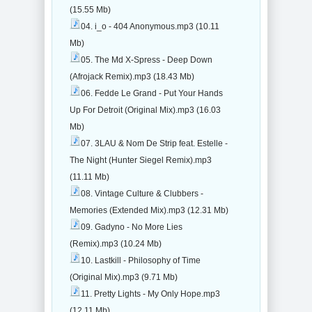
(15.55 Mb)
04. i_o - 404 Anonymous.mp3 (10.11
Mb)
05. The Md X-Spress - Deep Down
(Afrojack Remix).mp3 (18.43 Mb)
06. Fedde Le Grand - Put Your Hands
Up For Detroit (Original Mix).mp3 (16.03
Mb)
07. 3LAU & Nom De Strip feat. Estelle -
The Night (Hunter Siegel Remix).mp3
(11.11 Mb)
08. Vintage Culture & Clubbers -
Memories (Extended Mix).mp3 (12.31 Mb)
09. Gadyno - No More Lies
(Remix).mp3 (10.24 Mb)
10. Lastkill - Philosophy of Time
(Original Mix).mp3 (9.71 Mb)
11. Pretty Lights - My Only Hope.mp3
(12.11 Mb)