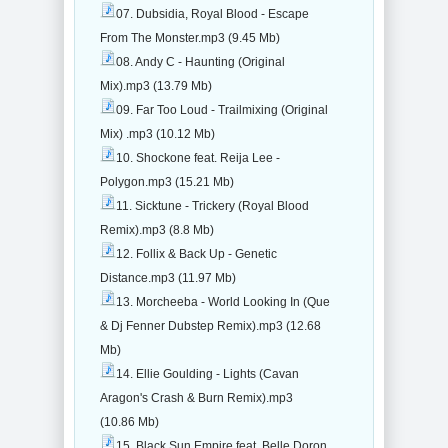
07. Dubsidia, Royal Blood - Escape
From The Monster.mp3 (9.45 Mb)
08. Andy C - Haunting (Original
Mix).mp3 (13.79 Mb)
09. Far Too Loud - Trailmixing (Original
Mix) .mp3 (10.12 Mb)
10. Shockone feat. Reija Lee -
Polygon.mp3 (15.21 Mb)
11. Sicktune - Trickery (Royal Blood
Remix).mp3 (8.8 Mb)
12. Follix & Back Up - Genetic
Distance.mp3 (11.97 Mb)
13. Morcheeba - World Looking In (Que
& Dj Fenner Dubstep Remix).mp3 (12.68
Mb)
14. Ellie Goulding - Lights (Cavan
Aragon's Crash & Burn Remix).mp3
(10.86 Mb)
15. Black Sun Empire feat. Belle Doron