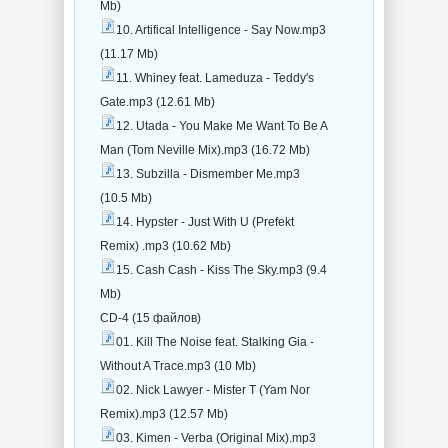
Mb)
10. Artifical Intelligence - Say Now.mp3
(11.17 Mb)
11. Whiney feat. Lameduza - Teddy's
Gate.mp3 (12.61 Mb)
12. Utada - You Make Me Want To Be A
Man (Tom Neville Mix).mp3 (16.72 Mb)
13. Subzilla - Dismember Me.mp3
(10.5 Mb)
14. Hypster - Just With U (Prefekt
Remix) .mp3 (10.62 Mb)
15. Cash Cash - Kiss The Sky.mp3 (9.4
Mb)
CD-4 (15 файлов)
01. Kill The Noise feat. Stalking Gia -
Without A Trace.mp3 (10 Mb)
02. Nick Lawyer - Mister T (Yam Nor
Remix).mp3 (12.57 Mb)
03. Kimen - Verba (Original Mix).mp3