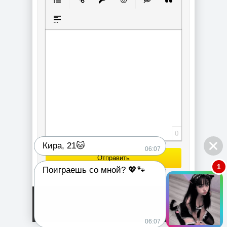
Маркированный список
Вставить ссылку
Вставить защищенную ссылку
Вставить смайлик
Вставка скрытого текст
Вставка цитаты
Вставка спойлера
0
Кира, 21🐱
06:07
Отправить
1
Поиграешь со мной? 💖🐾
06:07