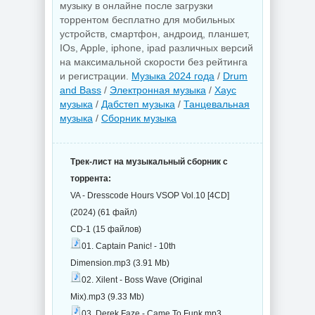
музыку в онлайне после загрузки
торрентом бесплатно для мобильных
устройств, смартфон, андроид, планшет,
IOs, Apple, iphone, ipad различных версий
на максимальной скорости без рейтинга
и регистрации.
Музыка 2024 года
/
Drum
and Bass
/
Электронная музыка
/
Хаус
музыка
/
Дабстеп музыка
/
Танцевальная
музыка
/
Сборник музыка
Трек-лист на музыкальный сборник с
торрента:
VA - Dresscode Hours VSOP Vol.10 [4CD]
(2024) (61 файл)
CD-1 (15 файлов)
01. Captain Panic! - 10th
Dimension.mp3 (3.91 Mb)
02. Xilent - Boss Wave (Original
Mix).mp3 (9.33 Mb)
03. Derek Faze - Came To Funk.mp3