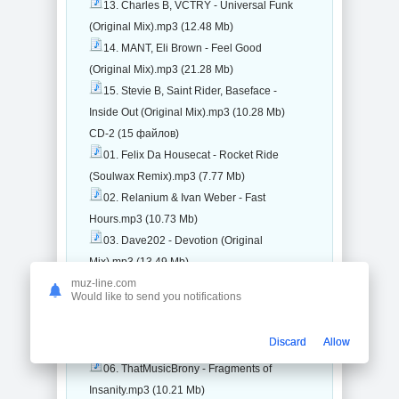
13. Charles B, VCTRY - Universal Funk
(Original Mix).mp3 (12.48 Mb)
14. MANT, Eli Brown - Feel Good
(Original Mix).mp3 (21.28 Mb)
15. Stevie B, Saint Rider, Baseface -
Inside Out (Original Mix).mp3 (10.28 Mb)
CD-2 (15 файлов)
01. Felix Da Housecat - Rocket Ride
(Soulwax Remix).mp3 (7.77 Mb)
02. Relanium & Ivan Weber - Fast
Hours.mp3 (10.73 Mb)
03. Dave202 - Devotion (Original
Mix).mp3 (13.49 Mb)
04. Tokyo Machine - Blast (Original
muz-line.com
Would like to send you notifications
Mix).mp3 (10.74 Mb)
05. Tom Strobe & 2monk - Make Some
Discard
Allow
Action.mp3 (10.17 Mb)
06. ThatMusicBrony - Fragments of
Insanity.mp3 (10.21 Mb)