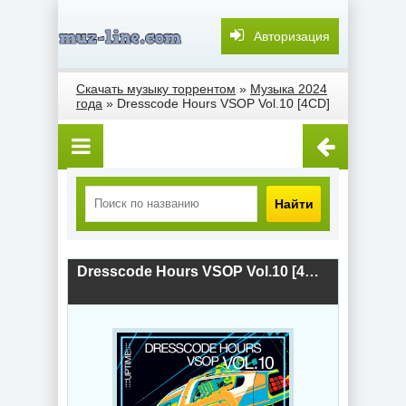
Авторизация
Скачать музыку торрентом
»
Музыка 2024
года
» Dresscode Hours VSOP Vol.10 [4CD]
Найти
Dresscode Hours VSOP Vol.10 [4CD] (2024) скачать торрент