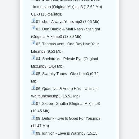
- Immersion (Original Mix).mp3 (12.62 Mb)
CD-3 (15 файлов)
01. she - Always Yours.mp3 (7.06 Mb)
02. Don Diablo & Matt Nash - Starlight
(Original Mix).mp3 (13.89 Mb)
03. Thomas Vent - One Day Live Your
Life.mp3 (9.53 Mb)
04. Spekrfreks - Private Eye (Original
Mix).mp3 (14.4 Mb)
05. Swanky Tunes - Give It.mp3 (9.72
Mb)
06. Quadrivia & Arturo Höst - Ultimate
Wolfpuncher.mp3 (15.51 Mb)
07. Skope - Shaftin (Original Mix).mp3
(10.45 Mb)
08. Defunk - Jive Is Good For You.mp3
(11.47 Mb)
09. Ignition - Love is War.mp3 (15.15