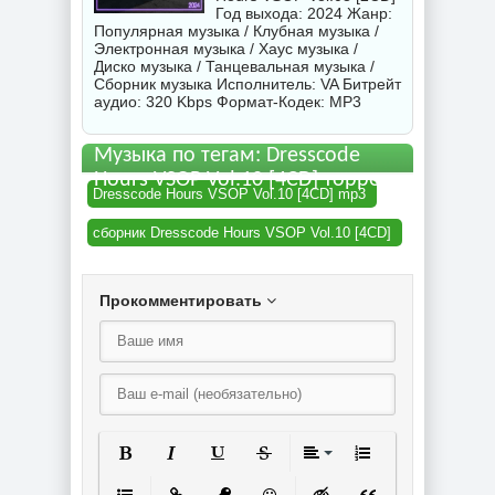
Год выхода: 2024 Жанр:
Популярная музыка / Клубная музыка /
Электронная музыка / Хаус музыка /
Диско музыка / Танцевальная музыка /
Сборник музыка Исполнитель:
VA
Битрейт
аудио: 320 Kbps Формат-Кодек: MP3
Музыка по тегам: Dresscode
Hours VSOP Vol.10 [4CD] торрент
Dresscode Hours VSOP Vol.10 [4CD] mp3
сборник Dresscode Hours VSOP Vol.10 [4CD]
Прокомментировать
Полужирный
Курсив
Подчеркнутый
Зачеркнутый
Выравнивание
Нумерованный спи