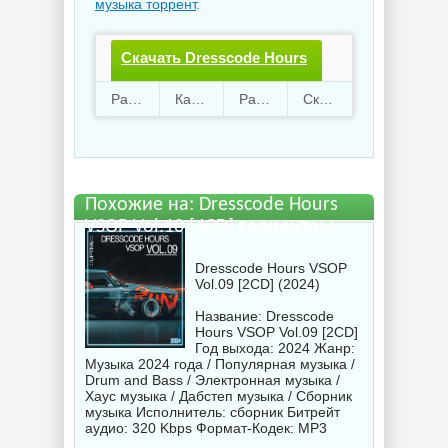
музыка торрент
.
Скачать Dresscode Hours
VSOP Vol.10 [4CD].torrent
Раздают
55
Качают
53
Размер
697.61 Mb
Скачали
1189 раз
файл бесплатно
Похожие на: Dresscode Hours
VSOP Vol.10 [4CD] торрентом
Dresscode Hours VSOP
Vol.09 [2CD] (2024)
Название: Dresscode
Hours VSOP Vol.09 [2CD]
Год выхода: 2024 Жанр:
Музыка 2024 года / Популярная музыка /
Drum and Bass / Электронная музыка /
Хаус музыка / Дабстеп музыка / Сборник
музыка Исполнитель:
сборник
Битрейт
аудио: 320 Kbps Формат-Кодек: MP3