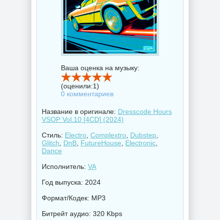
Ваша оценка на музыку:
(оценили:
1
)
0 комментариев
Название в оригинале:
Dresscode Hours
VSOP Vol.10 [4CD] (2024)
Стиль:
Electro
,
Complextro
,
Dubstep
,
Glitch
,
DnB
,
FutureHouse
,
Electronic
,
Dance
Исполнитель:
VA
Год выпуска: 2024
Формат/Кодек: MP3
Битрейт аудио: 320 Kbps