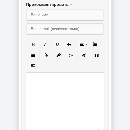
Прокомментировать
Полужирный
Курсив
Подчеркнутый
Зачеркнутый
Выравнивание
Нумерованный спи
Маркированный список
Вставить ссылку
Вставить защищенную ссылку
Вставить смайлик
Вставка скрытого текст
Вставка цитаты
Вставка спойлера