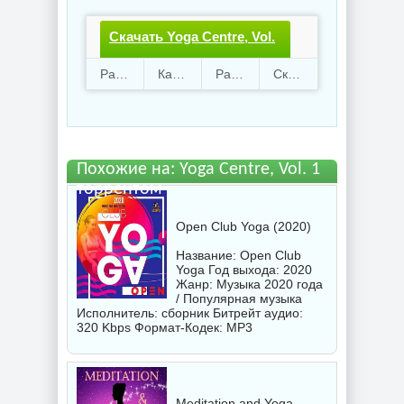
Скачать Yoga Centre, Vol.
1.torrent файл бесплатно
Раздают
70
Качают
34
Размер
140.48 Mb
Скачали
1256 раз
Похожие на: Yoga Centre, Vol. 1
торрентом
Open Club Yoga (2020)
Название: Open Club
Yoga Год выхода: 2020
Жанр: Музыка 2020 года
/ Популярная музыка
Исполнитель:
сборник
Битрейт аудио:
320 Kbps Формат-Кодек: MP3
Meditation and Yoga