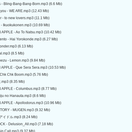
s - Bling-Bang-Bang-Born.mp3 (6.6 Mb)
 you - WE ARE.mp3 (12.43 Mb)
 - to new lovers.mp3 (11.1 Mb)
 - Ikuokukonen.mp3 (10.69 Mb)
 APPLE - Ao To Natsu.mp3 (10.42 Mb)
Kento - Hai Yorokonde.mp3 (6.27 Mb)
wonder.mp3 (6.13 Mb)
al.mp3 (8.5 Mb)
nezu - Lemon.mp3 (9.84 Mb)
 APPLE - Que Sera Sera.mp3 (10.53 Mb)
 - Chk Chk Boom.mp3 (5.76 Mb)
歌.mp3 (8.35 Mb)
N APPLE - Columbus.mp3 (8.77 Mb)
aiju no Hanauta.mp3 (8.6 Mb)
 APPLE - Apollodorus.mp3 (10.96 Mb)
STORY - MUGEN.mp3 (9.32 Mb)
- アイドル.mp3 (8.24 Mb)
K - Delusion_All.mp3 (7.18 Mb)
tain Call.mp3 (9.37 Mb)