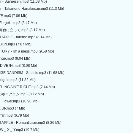
r - Suiheisen.mp3 (11.08 Mb)
r - Takaneno Hanakosan.mp3 (11.3 Mb)
VE.mp3 (7.06 Mb)
 Forget it.mp3 (8.47 Mb)
- 舞台に立って.mp3 (8.17 Mb)
 APPLE - Inferno.mp3 (8.14 Mb)
 BON.mp3 (7.87 Mb)
TORY - I'm a mess.mp3 (9.58 Mb)
ange.mp3 (9.04 Mb)
DiVE !N.mp3 (8.08 Mb)
IGE DANDISM - Subtitle.mp3 (11.68 Mb)
rigold.mp3 (11.82 Mb)
THING AIN'T RIGHT.mp3 (7.44 Mb)
愛のホログラム.mp3 (8.12 Mb)
ed Flower.mp3 (10.98 Mb)
E UP.mp3 (7 Mb)
宴.mp3 (6.79 Mb)
 APPLE - Romanticism.mp3 (8.26 Mb)
- W _ X _ Y.mp3 (10.7 Mb)