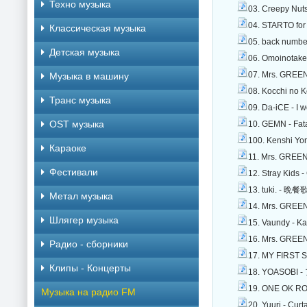
Техно музыка
03. Creepy Nut
04. STARTO for
Классическая музыка
05. back number
Детская музыка
06. Omoinotake
07. Mrs. GREEN
Музыка в машину
08. Kocchi no 
Транс музыка
09. Da-iCE - I 
OST музыка
10. GEMN - Fat
100. Kenshi Yo
Караоке
11. Mrs. GREEN
Фестивали
12. Stray Kids
13. tuki. - 晩餐
Метал музыка
14. Mrs. GREE
Шлягер музыка
15. Vaundy - K
16. Mrs. GREEN
Радио - сборники
17. MY FIRST 
Клипы - Концерты
18. YOASOBI 
19. ONE OK ROC
Музыка на радио FM
20. Yuuri - Cur