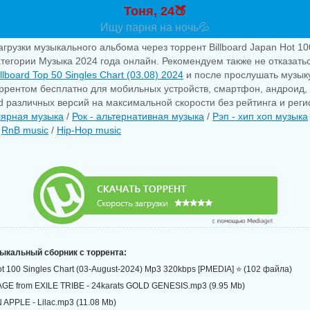
Тоня, 24🍑
Ищу парня на ночь💦
грузки музыкального альбома через торрент Billboard Japan Hot 100
атегории Музыка 2024 года онлайн. Рекомендуем также не отказаться
illboard Top 50 Singles Chart (03.08) 2024
и после прослушать музык
оррентом бесплатно для мобильных устройств, смартфон, андроид, 
pad различных версий на максимальной скорости без рейтинга и рег
ярная музыка
/
Рок - альтернативная музыка
/
Рэп - хип хоп музыка
/
RnB music
/
Hip-Hop music
зыкальный сборник с торрента:
ot 100 Singles Chart (03-August-2024) Mp3 320kbps [PMEDIA] ⭐️ (102 файла)
GE from EXILE TRIBE - 24karats GOLD GENESIS.mp3 (9.95 Mb)
 APPLE - Lilac.mp3 (11.08 Mb)