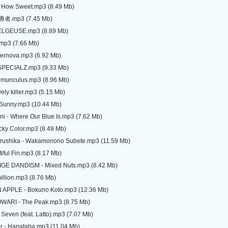
 How Sweet.mp3 (8.49 Mb)
 勇者.mp3 (7.45 Mb)
TELGEUSE.mp3 (8.89 Mb)
.mp3 (7.66 Mb)
pernova.mp3 (6.92 Mb)
 SPECIALZ.mp3 (9.33 Mb)
omunculus.mp3 (8.96 Mb)
ely killer.mp3 (5.15 Mb)
- Sunny.mp3 (10.44 Mb)
ani - Where Our Blue Is.mp3 (7.62 Mb)
cky Color.mp3 (8.49 Mb)
Yorushika - Wakamonono Subete.mp3 (11.59 Mb)
tiful Fin.mp3 (8.17 Mb)
IGE DANDISM - Mixed Nuts.mp3 (8.42 Mb)
imillion.mp3 (8.76 Mb)
 APPLE - Bokuno Koto.mp3 (12.36 Mb)
WARI - The Peak.mp3 (8.75 Mb)
 Seven (feat. Latto).mp3 (7.07 Mb)
r - Hanataba.mp3 (11.04 Mb)