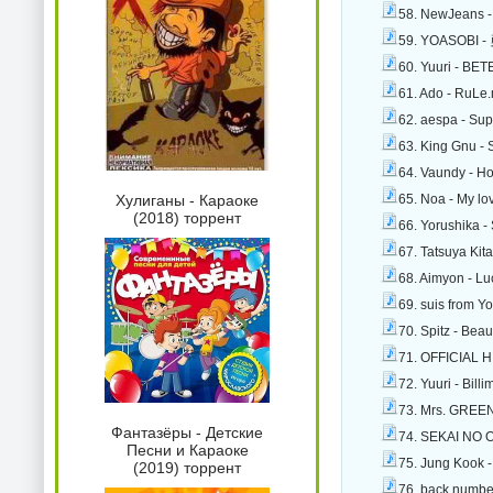
58. NewJeans -
59. YOASOBI -
60. Yuuri - BE
61. Ado - RuLe
62. aespa - Su
63. King Gnu -
64. Vaundy - H
65. Noa - My lov
Хулиганы - Караоке
(2018) торрент
66. Yorushika 
67. Tatsuya Kit
68. Aimyon - Lu
69. suis from 
70. Spitz - Beau
71. OFFICIAL H
72. Yuuri - Bill
73. Mrs. GREEN
Фантазёры - Детские
74. SEKAI NO O
Песни и Караоке
75. Jung Kook -
(2019) торрент
76. back numbe