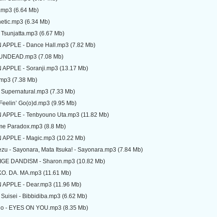
.mp3 (6.64 Mb)
netic.mp3 (6.34 Mb)
 Tsunjatta.mp3 (6.67 Mb)
 APPLE - Dance Hall.mp3 (7.82 Mb)
 UNDEAD.mp3 (7.08 Mb)
 APPLE - Soranji.mp3 (13.17 Mb)
.mp3 (7.38 Mb)
 Supernatural.mp3 (7.33 Mb)
- Feelin’ Go(o)d.mp3 (9.95 Mb)
 APPLE - Tenbyouno Uta.mp3 (11.82 Mb)
ime Paradox.mp3 (8.8 Mb)
 APPLE - Magic.mp3 (10.22 Mb)
zu - Sayonara, Mata Itsuka! - Sayonara.mp3 (7.84 Mb)
HIGE DANDISM - Sharon.mp3 (10.82 Mb)
 KO. DA. MA.mp3 (11.61 Mb)
 APPLE - Dear.mp3 (11.96 Mb)
Suisei - Bibbidiba.mp3 (6.62 Mb)
no - EYES ON YOU.mp3 (8.35 Mb)