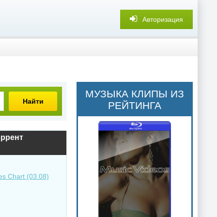
Авторизация
МУЗЫКА КЛИПЫ ИЗ
Найти
РЕЙТИНГА
торрент
es Chart (03.08)