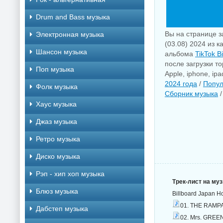
Drum and Bass музыка
Вы на странице за
Электронная музыка
(03.08) 2024 из к
Шансон музыка
альбома
TikTok B
после загрузки т
Поп музыка
Apple, iphone, i
2024 года
/
Попул
Фолк музыка
Сборник музыка
Хаус музыка
Джаз музыка
Ретро музыка
Диско музыка
Рэп - хип хоп музыка
Трек-лист на му
Блюз музыка
Billboard Japan H
01. THE RAMPA
Дабстеп музыка
02. Mrs. GREEN