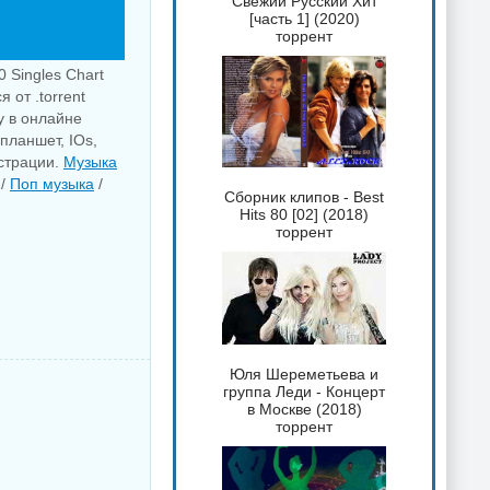
Свежий Русский Хит
[часть 1] (2020)
торрент
 Singles Chart
 от .torrent
у в онлайне
планшет, IOs,
истрации.
Музыка
/
Поп музыка
/
Сборник клипов - Best
Hits 80 [02] (2018)
торрент
Юля Шереметьева и
группа Леди - Концерт
в Москве (2018)
торрент