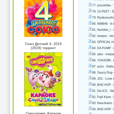
77. yorushika -
78. 10-FEET - 
79. Ryokuousho
80. NMB48 - Is 
81. Number_i -
82. muque - ne
83. OFFICIAL H
Союз Детский 4- 2019
(2019) торрент
84. DA PUMP - 
85. aiko - mutu
86. YOASOBI 
87. yuzu - Nats
88. Saucy Dog -
89. JO1 - Love 
90. BAD HOP - H
91. Da-iCE - St
92. Fujii Kaze 
93. NewJeans -
94. BAD HOP - L
Смешарики: Караоке