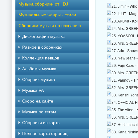
Музыка сборники от | DJ
21. Jimin - Who
22. ILLIT - Mag
Музыкальные жанры - стили
23. AKB48 - Koi
Сборники музыки по названию
24. Mrs. GREEN
Дискография музыка
25. YOASOBI -
26. Mrs. GREEN
Разное в сборниках
27. Ado - Show
Коллекция певцов
28. NewJeans -
29. Fujii Kaze 
Альбомы музыка
30. Mrs. GREEN
Сборник музыка
31. Vaundy - T
32. Mrs. GREEN
Музыка VA
33. Kenshi Yone
Скоро на сайте
34. OFFICIAL 
35. The Alfee -
Музыка по тегам
36. Mrs. GREEN
Cборники из карты
37. Hoshimachi 
38. Kana Nishi
Полная карта страниц