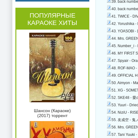
39. back numbe
40. back numbe
ПОПУЛЯРНЫЕ
41. TWICE - DI
КАРАОКЕ ХИТЫ
42. Yorushika -
43. YOASOBI 
44. Mrs. GREEN
45. Number_i -
46. MY FIRST S
47. Spyair - Or
48. ROF-MAO - 
49. OFFICIAL H
50. Aimyon - Ma
51. XG - SOME
52. SKE48 - 
53. Yuuri - Dri
Шансон (Караоке)
54. NiziU - RIS
(2017) торрент
55. 友成空 - 鬼ノ
56. Mrs. GREEN
57. Tani Yuuki 