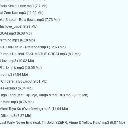
 Tada Kimini Hare.mp3 (7.7 Mb)
Dai Zero Kan.mp3 (11.02 Mb)
ku Shakai - Be a flower.mp3 (7.73 Mb)
this love_.mp3 (8.83 Mb)
 GOAT.mp3 (6.08 Mb)
vermind.mp3 (6.19 Mb)
IGE DANDISM - Pretender.mp3 (12.63 Mb)
Pump It Up! feat. TAKUMA THE GREAT.mp3 (8.1 Mb)
al love.mp3 (10.02 Mb)
- 夜に駆ける.mp3 (10.05 Mb)
uiro.mp3 (7.84 Mb)
 Cinderella Boy.mp3 (9.01 Mb)
seeker.mp3 (6.84 Mb)
igh Land (feat. Tiji Jojo, Vingo & YZERR).mp3 (9.55 Mb)
ar Mine.mp3 (8.76 Mb)
- Michi Teyu Ku (Overflowing).mp3 (11.94 Mb)
 Ditto.mp3 (7.27 Mb)
ast Party Never End (feat. Tiji Jojo, YZERR, Vingo & Yellow Pato).mp3 (9.87 Mb)