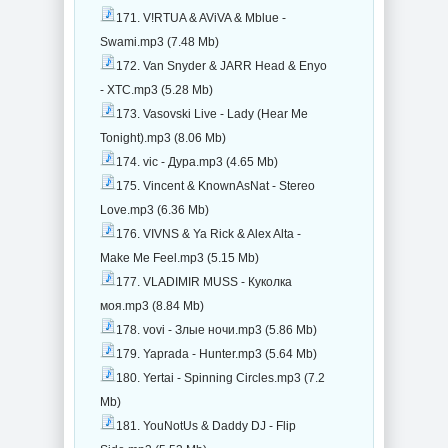
171. V!RTUA & AViVA & Mblue -
Swami.mp3 (7.48 Mb)
172. Van Snyder & JARR Head & Enyo
- XTC.mp3 (5.28 Mb)
173. Vasovski Live - Lady (Hear Me
Tonight).mp3 (8.06 Mb)
174. vic - Дура.mp3 (4.65 Mb)
175. Vincent & KnownAsNat - Stereo
Love.mp3 (6.36 Mb)
176. VIVNS & Ya Rick & Alex Alta -
Make Me Feel.mp3 (5.15 Mb)
177. VLADIMIR MUSS - Куколка
моя.mp3 (8.84 Mb)
178. vovi - Злые ночи.mp3 (5.86 Mb)
179. Yaprada - Hunter.mp3 (5.64 Mb)
180. Yertai - Spinning Circles.mp3 (7.2
Mb)
181. YouNotUs & Daddy DJ - Flip