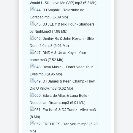
Would U Still Love Me (VIP).mp3 (5.2 Mb)
044. DJ Amphiz - Rolezinho do
Coracao.mp3 (5.09 Mb)
045. DJ JEDY & Niki Four - Strangers
by Night.mp3 (7.98 Mb)
046. Dmitriy Rs & John Reyton - Stile
Donn 2.0.mp3 (5.01 Mb)
047. DNDM & Umar Keyn - Your
name.mp3 (7.52 Mb)
048. Dova Music - I Don’t Need Your
Eyes.mp3 (9.95 Mb)
049. DT James & Keen Champ - How
Did U Know.mp3 (6.62 Mb)
050. Edwardo Atlas & Luna Belle -
Neopolitan Dreams.mp3 (6.01 Mb)
051. Era Istrefi & DJ Tunez - Alive.mp3
(8 Mb)
052. ERCODES - Yanıyorum.mp3 (5.28
Mb)