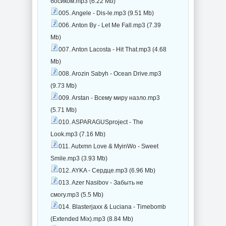
босиком.mp3 (6.22 Mb)
005. Angele - Dis-le.mp3 (9.51 Mb)
006. Anton By - Let Me Fall.mp3 (7.39
Mb)
007. Anton Lacosta - Hit That.mp3 (4.68
Mb)
008. Arozin Sabyh - Ocean Drive.mp3
(9.73 Mb)
009. Arstan - Всему миру назло.mp3
(5.71 Mb)
010. ASPARAGUSproject - The
Look.mp3 (7.16 Mb)
011. Autxmn Love & MyinWo - Sweet
Smile.mp3 (3.93 Mb)
012. AYKA - Сердце.mp3 (6.96 Mb)
013. Azer Nasibov - Забыть не
cмогу.mp3 (5.5 Mb)
014. Blasterjaxx & Luciana - Timebomb
(Extended Mix).mp3 (8.84 Mb)