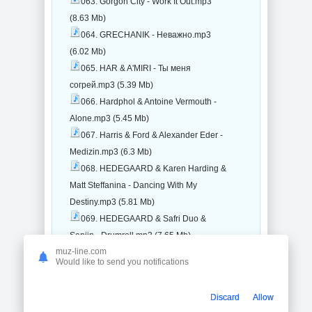
063. Gorgon City - Work It Out.mp3
(8.63 Mb)
064. GRECHANIK - Неважно.mp3
(6.02 Mb)
065. HAR & A'MIRI - Ты меня
согрей.mp3 (5.39 Mb)
066. Hardphol & Antoine Vermouth -
Alone.mp3 (5.45 Mb)
067. Harris & Ford & Alexander Eder -
Medizin.mp3 (6.3 Mb)
068. HEDEGAARD & Karen Harding &
Matt Steffanina - Dancing With My
Destiny.mp3 (5.81 Mb)
069. HEDEGAARD & Safri Duo &
Sanjin - Drumroll.mp3 (7.65 Mb)
muz-line.com
070. Huvagen - Don't Call Me.mp3
Would like to send you notifications
(10.74 Mb)
071. INARIYA - Кто же герой.mp3 (6.68
Discard
Allow
Mb)