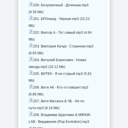
200. Безупречный - Доченька.mp3
(9.39 Mb)
201. БРОланд - Чёрная.mp3 (10.23
Mb)
202. Вектор А - Тот самый.mp3 (4.64
Mb)
203. Виктория Качур - Странная.mp3
(6.65 Mb)
204. Виталий Борисович - Новая
звезда.mp3 (10.12 Mb)
205. ВИТЕК - Я не старый.mp3 (5.81
Mb)
206. Витя АК - Кто-то говорит.mp3
(6.86 Mb)
207. Витя Матанга & ЧБ - Не по
пути.mp3 (9.18 Mb)
208. Владимир Шурочкин & MIRKIN
LAB - Вирджиния (Pop Evolution).mp3