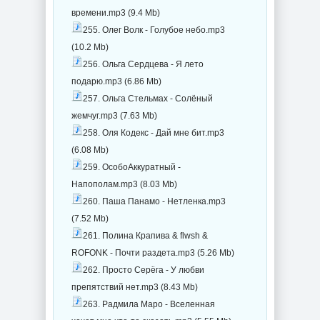
времени.mp3 (9.4 Mb)
255. Олег Волк - Голубое небо.mp3
(10.2 Mb)
256. Ольга Сердцева - Я лето
подарю.mp3 (6.86 Mb)
257. Ольга Стельмах - Солёный
жемчуг.mp3 (7.63 Mb)
258. Оля Кодекс - Дай мне бит.mp3
(6.08 Mb)
259. ОсобоАккуратный -
Напополам.mp3 (8.03 Mb)
260. Паша Панамо - Нетленка.mp3
(7.52 Mb)
261. Полина Крапива & flwsh &
ROFONK - Почти раздета.mp3 (5.26 Mb)
262. Просто Серёга - У любви
препятствий нет.mp3 (8.43 Mb)
263. Радмила Маро - Вселенная