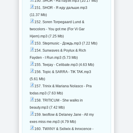
150. SHOR - На паузе.mp3 (10.17 Mb)
151. SHOR - Я иду дальше.mp3
(11.37 Mb)
152. Soren Torpegaard Lund &
twocolors - You got me (For Vi Gar
Hjem).mp3 (7.25 Mb)
153. Stepmusic - Дождь.mp3 (7.22 Mb)
154. Sunwaves & Poylux & Rich
Fayden - I Run.mp3 (5.73 Mb)
155. Teejay - Celibate.mp3 (4.63 Mb)
156. Topic & SARRA - TIK TAK.mp3
(5.61 Mb)
157. Trinix & Mariana Nolasco - Pra
todas.mp3 (7.63 Mb)
158. TRITICUM - She walks in
beauty.mp3 (7.42 Mb)
159. twoflow & Delaney Jane - All my
exes miss me.mp3 (4.79 Mb)
160. TWXNY & Sxilwix & Innxcence -