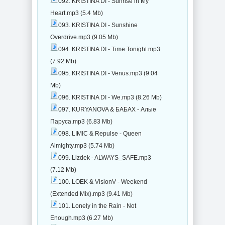
092. KRISTINA DI - Sunrise in My
Heart.mp3 (5.4 Mb)
093. KRISTINA DI - Sunshine
Overdrive.mp3 (9.05 Mb)
094. KRISTINA DI - Time Tonight.mp3
(7.92 Mb)
095. KRISTINA DI - Venus.mp3 (9.04
Mb)
096. KRISTINA DI - We.mp3 (8.26 Mb)
097. KURYANOVA & БАБАХ - Алые
Паруса.mp3 (6.83 Mb)
098. LIMIC & Repulse - Queen
Almighty.mp3 (5.74 Mb)
099. Lizdek - ALWAYS_SAFE.mp3
(7.12 Mb)
100. LOEK & VisionV - Weekend
(Extended Mix).mp3 (9.41 Mb)
101. Lonely in the Rain - Not
Enough.mp3 (6.27 Mb)