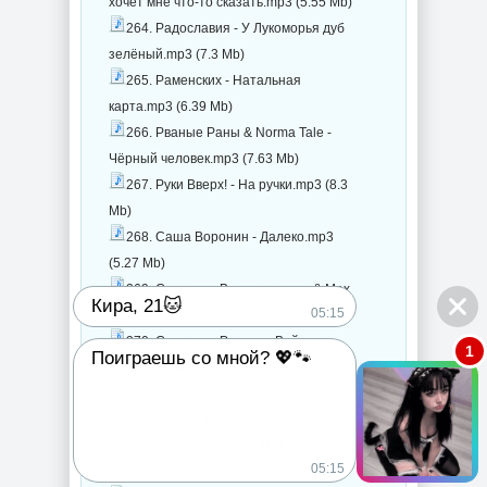
хочет мне что-то сказать.mp3 (5.55 Mb)
264. Радославия - У Лукоморья дуб
зелёный.mp3 (7.3 Mb)
265. Раменских - Натальная
карта.mp3 (6.39 Mb)
266. Рваные Раны & Norma Tale -
Чёрный человек.mp3 (7.63 Mb)
267. Руки Вверх! - На ручки.mp3 (8.3
Mb)
268. Саша Воронин - Далеко.mp3
(5.27 Mb)
269. Светлана Владимирская & Max
Кира, 21🐱
05:15
Beatstone - Мальчик мой.mp3 (5.41 Mb)
270. Светлана Руденко-Вейра -
1
Поиграешь со мной? 💖🐾
Пофигистка.mp3 (5.97 Mb)
271. Свят - К тебе.mp3 (5.61 Mb)
272. Святая Кочерга & Иишница -
Черти в бане!.mp3 (6.41 Mb)
05:15
273. СДП - Шекспир.mp3 (7.11 Mb)