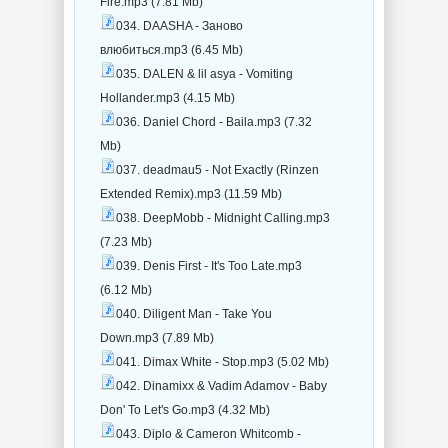
Fire.mp3 (7.81 Mb)
034. DAASHA - Заново
влюбиться.mp3 (6.45 Mb)
035. DALEN & lil asya - Vomiting
Hollander.mp3 (4.15 Mb)
036. Daniel Chord - Baila.mp3 (7.32
Mb)
037. deadmau5 - Not Exactly (Rinzen
Extended Remix).mp3 (11.59 Mb)
038. DeepMobb - Midnight Calling.mp3
(7.23 Mb)
039. Denis First - It's Too Late.mp3
(6.12 Mb)
040. Diligent Man - Take You
Down.mp3 (7.89 Mb)
041. Dimax White - Stop.mp3 (5.02 Mb)
042. Dinamixx & Vadim Adamov - Baby
Don' To Let's Go.mp3 (4.32 Mb)
043. Diplo & Cameron Whitcomb -