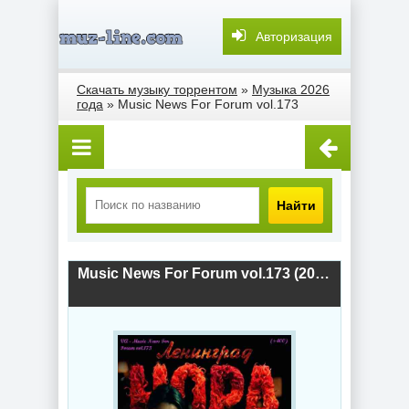
Авторизация
Скачать музыку торрентом
»
Музыка 2026
года
» Music News For Forum vol.173
Найти
Music News For Forum vol.173 (2026) скачать торрент