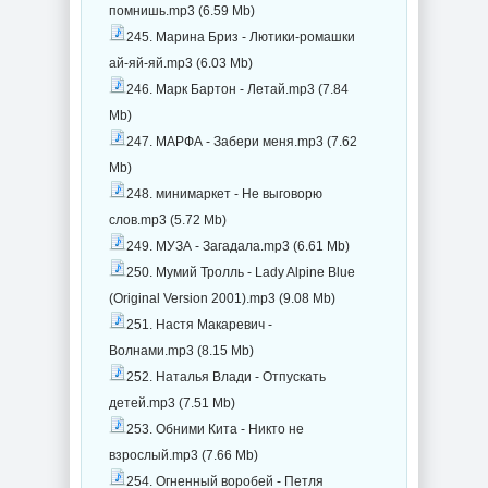
помнишь.mp3 (6.59 Mb)
245. Марина Бриз - Лютики-ромашки
ай-яй-яй.mp3 (6.03 Mb)
246. Марк Бартон - Летай.mp3 (7.84
Mb)
247. МАРФА - Забери меня.mp3 (7.62
Mb)
248. минимаркет - Не выговорю
слов.mp3 (5.72 Mb)
249. МУЗА - Загадала.mp3 (6.61 Mb)
250. Мумий Тролль - Lady Alpine Blue
(Original Version 2001).mp3 (9.08 Mb)
251. Настя Макаревич -
Волнами.mp3 (8.15 Mb)
252. Наталья Влади - Отпускать
детей.mp3 (7.51 Mb)
253. Обними Кита - Никто не
взрослый.mp3 (7.66 Mb)
254. Огненный воробей - Петля