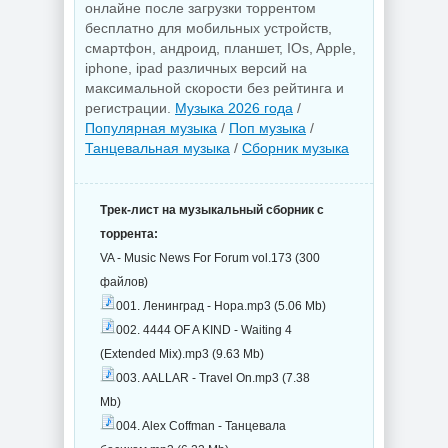
онлайне после загрузки торрентом
бесплатно для мобильных устройств,
смартфон, андроид, планшет, IOs, Apple,
iphone, ipad различных версий на
максимальной скорости без рейтинга и
регистрации.
Музыка 2026 года
/
Популярная музыка
/
Поп музыка
/
Танцевальная музыка
/
Сборник музыка
Трек-лист на музыкальный сборник с
торрента:
VA - Music News For Forum vol.173 (300
файлов)
001. Ленинград - Нора.mp3 (5.06 Mb)
002. 4444 OF A KIND - Waiting 4
(Extended Mix).mp3 (9.63 Mb)
003. AALLAR - Travel On.mp3 (7.38
Mb)
004. Alex Coffman - Танцевала