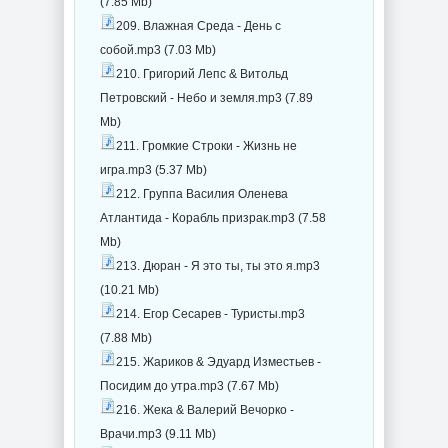
(7.85 Mb)
209. Влажная Среда - День с
собой.mp3 (7.03 Mb)
210. Григорий Лепс & Витольд
Петровский - Небо и земля.mp3 (7.89
Mb)
211. Громкие Строки - Жизнь не
игра.mp3 (5.37 Mb)
212. Группа Василия Оленева
Атлантида - Корабль призрак.mp3 (7.58
Mb)
213. Дюран - Я это ты, ты это я.mp3
(10.21 Mb)
214. Егор Сесарев - Туристы.mp3
(7.88 Mb)
215. Жариков & Эдуард Изместьев -
Посидим до утра.mp3 (7.67 Mb)
216. Жека & Валерий Вечорко -
Врачи.mp3 (9.11 Mb)