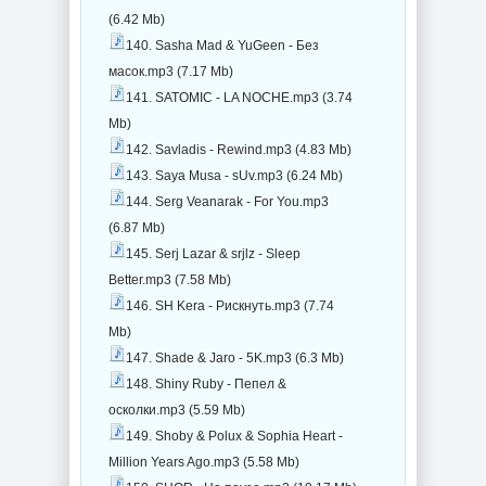
(6.42 Mb)
140. Sasha Mad & YuGeen - Без
масок.mp3 (7.17 Mb)
141. SATOMIC - LA NOCHE.mp3 (3.74
Mb)
142. Savladis - Rewind.mp3 (4.83 Mb)
143. Saya Musa - sUv.mp3 (6.24 Mb)
144. Serg Veanarak - For You.mp3
(6.87 Mb)
145. Serj Lazar & srjlz - Sleep
Better.mp3 (7.58 Mb)
146. SH Kera - Рискнуть.mp3 (7.74
Mb)
147. Shade & Jaro - 5K.mp3 (6.3 Mb)
148. Shiny Ruby - Пепел &
осколки.mp3 (5.59 Mb)
149. Shoby & Polux & Sophia Heart -
Million Years Ago.mp3 (5.58 Mb)