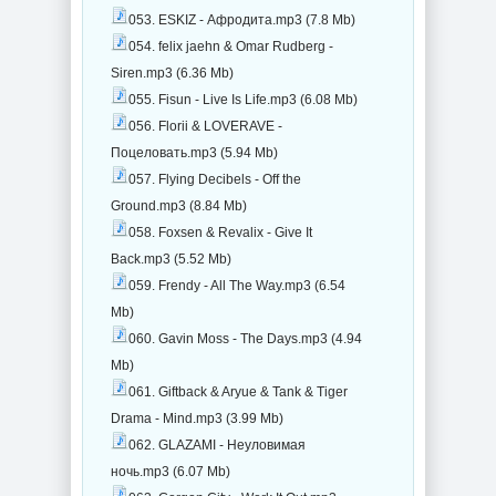
053. ESKIZ - Афродита.mp3 (7.8 Mb)
054. felix jaehn & Omar Rudberg -
Siren.mp3 (6.36 Mb)
055. Fisun - Live Is Life.mp3 (6.08 Mb)
056. Florii & LOVERAVE -
Поцеловать.mp3 (5.94 Mb)
057. Flying Decibels - Off the
Ground.mp3 (8.84 Mb)
058. Foxsen & Revalix - Give It
Back.mp3 (5.52 Mb)
059. Frendy - All The Way.mp3 (6.54
Mb)
060. Gavin Moss - The Days.mp3 (4.94
Mb)
061. Giftback & Aryue & Tank & Tiger
Drama - Mind.mp3 (3.99 Mb)
062. GLAZAMI - Неуловимая
ночь.mp3 (6.07 Mb)