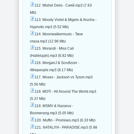
112. Mishel Delis - Сияй.mp3 (7.63
Mb)
113. Moody Violet & Migelo & Arucha -
Hypnotic.mp3 (5.52 Mb)
114. Moonwalkermusic - Твои
глаза.mp3 (12.96 Mb)
115. Morandi - Miss Cali
(Hallelujah).mp3 (6.82 Mb)
116. MorganJ & Scrufizzer -
4thepeople.mp3 (8.17 Mb)
117. Moses - Jackson vs Tyson.mp3
(5.56 Mb)
118. MOTi - All Around The World.mp3
(5.37 Mb)
119. MSMV & Nazarus -
Boomerang.mp3 (5.05 Mb)
120. Muffin - Promises.mp3 (6.33 Mb)
121. NATALIYA - PARADISE.mp3 (5.98