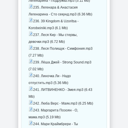
Легенарина - Подружка.mp3 (5.11 Mb)
235. Легенара & Анастасия
Легенарина - Сто секунд.mp3 (6.36 Mb)
236. 39 Kingdom & Uzoritsa -
Korobeiniki.mp3 (6.1 Mb)
237. Леся Кир - Мы стервы,
девочки.mp3 (6.72 Mb)
238. Леся Полищук - Симфония.mp3
(7.27 Mb)
239. Лёша Джей - Strong Sound.mp3
(7.02 Mb)
240. Линочка Ли - Надо
отпустить.mp3 (5.36 Mb)
241. ЛИТВИНЕНКО - Змея.mp3 (6.43
Mb)
242. Люба Верс - Маяк.mp3 (6.25 Mb)
243. Маргарита Позоян - О,
мама.mp3 (5.19 Mb)
244. Мари Краймбрери - Ты