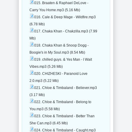
015. Braaten & Raphael DeLove -
Carry You Home.mp3 (5.16 Mb)
016. Cale & Deep Mage - Wildfire.mp3
(6.78 Mb)
017. Chaka Khan - Chakzilla.mp3 (7.99
Mb)
018. Chaka Khan & Snoop Dogg -
Boogie's in My Soul.mp3 (8.54 Mb)
019. chilled guys. & Yes Man - I Wait
Vibes.mp3 (5.26 Mb)
020. CHIZHESKI - Paranoid Love
2.0.mp3 (5.22 Mb)
021. Chloe & Timbaland - Believer.mp3
(3.17 Mb)
022. Chloe & Timbaland - Belong to
You.mp3 (5.58 Mb)
023. Chloe & Timbaland - Better Than
She Can.mp3 (6.45 Mb)
024. Chloe & Timbaland - Caught.mp3