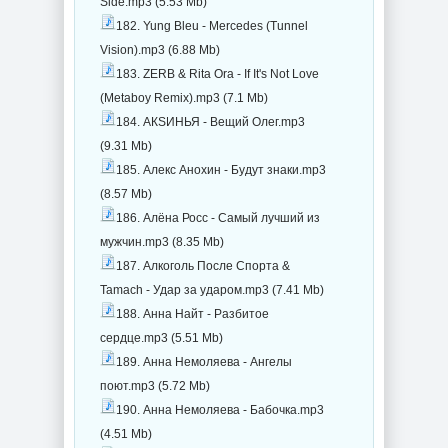
Side.mp3 (5.53 Mb)
182. Yung Bleu - Mercedes (Tunnel
Vision).mp3 (6.88 Mb)
183. ZERB & Rita Ora - If It's Not Love
(Metaboy Remix).mp3 (7.1 Mb)
184. АКSИНЬЯ - Вещий Олег.mp3
(9.31 Mb)
185. Алекс Анохин - Будут знаки.mp3
(8.57 Mb)
186. Алёна Росс - Самый лучший из
мужчин.mp3 (8.35 Mb)
187. Алкоголь После Спорта &
Tamach - Удар за ударом.mp3 (7.41 Mb)
188. Анна Найт - Разбитое
сердце.mp3 (5.51 Mb)
189. Анна Немоляева - Ангелы
поют.mp3 (5.72 Mb)
190. Анна Немоляева - Бабочка.mp3
(4.51 Mb)