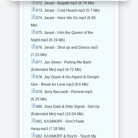
072. Javad - Bugatti.mp3 (6.79 Mb)
073. Javad - Cold Heard.mp3 (5.7 Mb)
074. Javad - Here We Go.mp3 (6.95
Mb)
075. Javad - I Am the Queen of the
Night.mp3 (6.19 Mb)
076. Javad - Shut up and Dance.mp3
(7.23 Mb)
077. Jax Jones - Pulling Me Back
(Extended Mix).mp3 (9.72 Mb)
078. Jay Zeyan & Nu Aspect & Giorgio
Gee - Break for Love.mp3 (9.6 Mb)
079. Jerry Baccardi - Pioneer.mp3
(6.25 Mb)
080. Joey Dale & Dirty Signal - Get Up
(Extended Mix).mp3 (10.04 Mb)
081. KASIMOFF - Don’t Fade
Away.mp3 (7.28 Mb)
082. KASIMOFF & ReyVi - Touch My