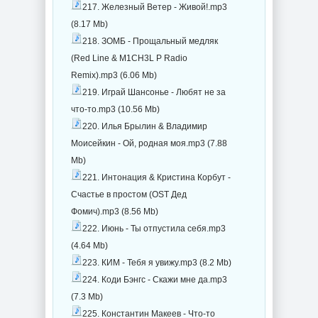
217. Железный Ветер - Живой!.mp3
(8.17 Mb)
218. ЗОМБ - Прощальный медляк
(Red Line & M1CH3L P Radio
Remix).mp3 (6.06 Mb)
219. Играй Шансонье - Любят не за
что-то.mp3 (10.56 Mb)
220. Илья Брылин & Владимир
Моисейкин - Ой, родная моя.mp3 (7.88
Mb)
221. Интонация & Кристина Корбут -
Счастье в простом (OST Дед
Фомич).mp3 (8.56 Mb)
222. Июнь - Ты отпустила себя.mp3
(4.64 Mb)
223. КИМ - Тебя я увижу.mp3 (8.2 Mb)
224. Коди Бэнгс - Скажи мне да.mp3
(7.3 Mb)
225. Константин Макеев - Что-то