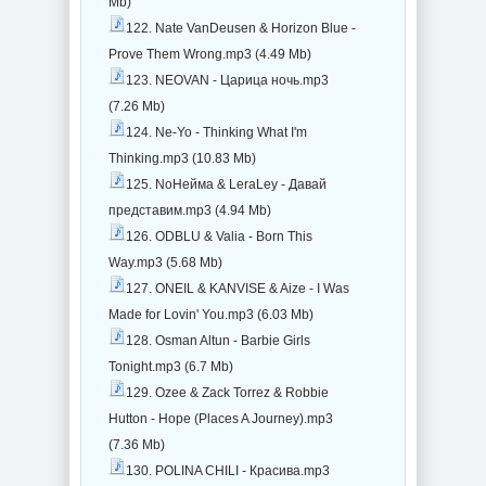
Mb)
122. Nate VanDeusen & Horizon Blue -
Prove Them Wrong.mp3 (4.49 Mb)
123. NEOVAN - Царица ночь.mp3
(7.26 Mb)
124. Ne-Yo - Thinking What I'm
Thinking.mp3 (10.83 Mb)
125. NoНейма & LeraLey - Давай
представим.mp3 (4.94 Mb)
126. ODBLU & Valia - Born This
Way.mp3 (5.68 Mb)
127. ONEIL & KANVISE & Aize - I Was
Made for Lovin' You.mp3 (6.03 Mb)
128. Osman Altun - Barbie Girls
Tonight.mp3 (6.7 Mb)
129. Ozee & Zack Torrez & Robbie
Hutton - Hope (Places A Journey).mp3
(7.36 Mb)
130. POLINA CHILI - Красива.mp3