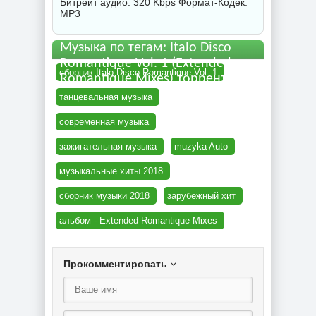
Битрейт аудио: 320 Kbps Формат-Кодек:
MP3
Музыка по тегам: Italo Disco
Romantique Vol. 1 (Extended
сборник Italo Disco Romantique Vol. 1
Romantique Mixes) торрент
танцевальная музыка
современная музыка
зажигательная музыка
muzyka Auto
музыкальные хиты 2018
сборник музыки 2018
зарубежный хит
альбом - Extended Romantique Mixes
Прокомментировать