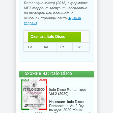
Romantique Mixes) (2018) в формате:
MP3 торрент загрузить бесплатно
на телефон или планшет.
с
основной страницы сайта-
музыка
торрент
.
Скачать Italo Disco
Romantique Vol. 1
Раздают
26
Качают
21
Размер
226.9 Mb
Скачали
1290 раз
(Extended Romantique
Mixes).torrent файл
бесплатно
Похожие на: Italo Disco
Romantique Vol. 1 (Extended
Romantique Mixes) торрентом
Italo Disco Romantique
Vol.2 (2020)
Название: Italo Disco
Romantique Vol.2 Год
выхода: 2020 Жанр: