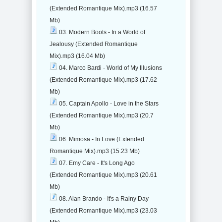
(Extended Romantique Mix).mp3 (16.57
Mb)
03. Modern Boots - In a World of
Jealousy (Extended Romantique
Mix).mp3 (16.04 Mb)
04. Marco Bardi - World of My Illusions
(Extended Romantique Mix).mp3 (17.62
Mb)
05. Captain Apollo - Love in the Stars
(Extended Romantique Mix).mp3 (20.7
Mb)
06. Mimosa - In Love (Extended
Romantique Mix).mp3 (15.23 Mb)
07. Emy Care - It's Long Ago
(Extended Romantique Mix).mp3 (20.61
Mb)
08. Alan Brando - It's a Rainy Day
(Extended Romantique Mix).mp3 (23.03