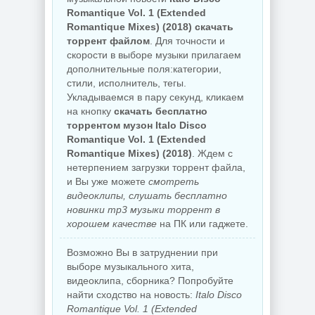
Romantique Vol. 1 (Extended
Romantique Mixes) (2018) скачать
торрент файлом
. Для точности и
скорости в выборе музыки прилагаем
дополнительные поля:категории,
стили, исполнитель, тегы.
Укладываемся в пару секунд, кликаем
на кнопку
скачать бесплатно
торрентом музон Italo Disco
Romantique Vol. 1 (Extended
Romantique Mixes) (2018)
. Ждем с
нетерпением загрузки торрент файла,
и Вы уже можете
смотреть
видеоклипы, слушать бесплатно
новинки mp3 музыки торрент в
хорошем качестве
на ПК или гаджете.
Возможно Вы в затруднении при
выборе музыкального хита,
видеоклипа, сборника? Попробуйте
найти сходство на новость:
Italo Disco
Romantique Vol. 1 (Extended