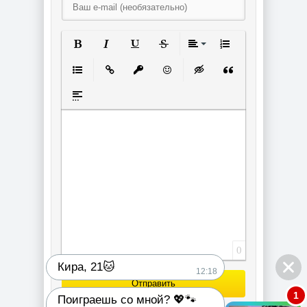
Полужирный
Курсив
Подчеркнутый
Зачеркнутый
Выравнивание
Нумерованный спи
Маркированный список
Вставить ссылку
Вставить защищенную ссылку
Вставить смайлик
Вставка скрытого текст
Вставка цитаты
Вставка спойлера
0
Кира, 21🐱
12:18
Отправить
1
Поиграешь со мной? 💖🐾