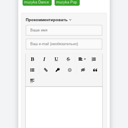
muzyka Dance
muzyka Pop
Прокомментировать
Полужирный
Курсив
Подчеркнутый
Зачеркнутый
Выравнивание
Нумерованный спи
Маркированный список
Вставить ссылку
Вставить защищенную ссылку
Вставить смайлик
Вставка скрытого текст
Вставка цитаты
Вставка спойлера