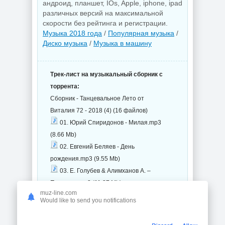
андроид, планшет, IOs, Apple, iphone, ipad
различных версий на максимальной
скорости без рейтинга и регистрации.
Музыка 2018 года
/
Популярная музыка
/
Диско музыка
/
Музыка в машину
Трек-лист на музыкальный сборник с
торрента:
Сборник - Танцевальное Лето от
Виталия 72 - 2018 (4) (16 файлов)
01. Юрий Спиридонов - Милая.mp3
(8.66 Mb)
02. Евгений Беляев - День
рождения.mp3 (9.55 Mb)
03. Е. Голубев & Алимханов А. –
Помнишь.mp3 (11.37 Mb)
muz-line.com
04. Дмитрий Суслов - Я Служу В
Would like to send you notifications
Полиции.mp3 (7.9 Mb)
05. Андрей Таныч - Ты будешь