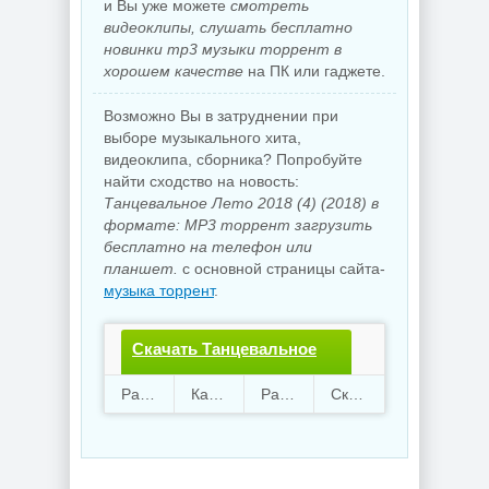
и Вы уже можете
смотреть
видеоклипы, слушать бесплатно
новинки mp3 музыки торрент в
хорошем качестве
на ПК или гаджете.
Возможно Вы в затруднении при
выборе музыкального хита,
видеоклипа, сборника? Попробуйте
найти сходство на новость:
Танцевальное Лето 2018 (4) (2018) в
формате: MP3 торрент загрузить
бесплатно на телефон или
планшет.
с основной страницы сайта-
музыка торрент
.
Скачать Танцевальное
Лето 2018 (4).torrent файл
Раздают
71
Качают
63
Размер
129.33 Mb
Скачали
3899 раз
бесплатно