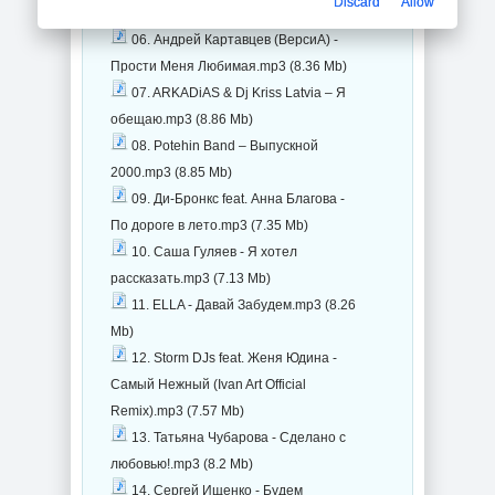
Discard
Allow
счастлива.mp3 (8.19 Mb)
06. Андрей Картавцев (ВерсиА) -
Прости Меня Любимая.mp3 (8.36 Mb)
07. ARKADiAS & Dj Kriss Latvia – Я
обещаю.mp3 (8.86 Mb)
08. Potehin Band – Выпускной
2000.mp3 (8.85 Mb)
09. Ди-Бронкс feat. Анна Благова -
По дороге в лето.mp3 (7.35 Mb)
10. Саша Гуляев - Я хотел
рассказать.mp3 (7.13 Mb)
11. ELLA - Давай Забудем.mp3 (8.26
Mb)
12. Storm DJs feat. Женя Юдина -
Самый Нежный (Ivan Art Official
Remix).mp3 (7.57 Mb)
13. Татьяна Чубарова - Сделано с
любовью!.mp3 (8.2 Mb)
14. Сергей Ищенко - Будем