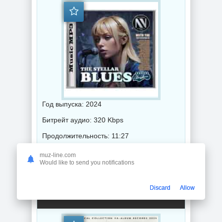
Год выпуска: 2024
Битрейт аудио: 320 Kbps
Продолжительность: 11:27
muz-line.com
Would like to send you notifications
Музыка 2024 года / Популярная музыка / Блюз музыка / Музыка VA
Discard
Allow
The Jazz Tour (2024) торрент