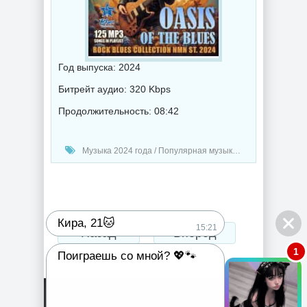
Год выпуска: 2024
Битрейт аудио: 320 Kbps
Продолжительность: 08:42
Музыка 2024 года / Популярная музыка / Рок - альтернативная музыка / Блюз музыка / Музыка VA
Кира, 21🐱
15:21
Назад
Вперед
1
Поиграешь со мной? 💖🐾