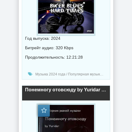
Год выпуска: 2024
Битрейт аудио: 320 Kbps
Продолжительность: 12:21:28
Музыка 2024 года / Популярная музыка / Рок - альтернативная музыка / Блюз музыка / Музыка VA
Понемногу отовсюду by Yuridar #A (2024) торрент