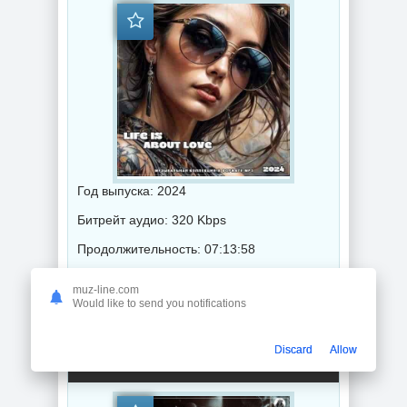
Год выпуска: 2024
Битрейт аудио: 320 Kbps
Продолжительность: 07:13:58
muz-line.com
Музыка 2024 года / Популярная музыка / Рок - альтернативная музыка / Джаз музыка / Блюз музыка / Поп музыка
Would like to send you notifications
Bad Blues, Dark Blues (2CD) (2024) торрент
Discard
Allow