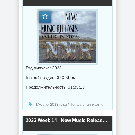
Год выпуска: 2023
Битрейт аудио: 320 Kbps
Продолжительность: 01:39:13
Музыка 2023 года / Популярная музыка / Рок - альтернативная музыка / Электронная музыка / Рэп - хип хоп музыка / Дабстеп музыка / Поп музыка / Танцевальная музыка / Сборник музыка / RnB music / Hip-Hop music
2023 Week 14 - New Music Releases (2023) торрент