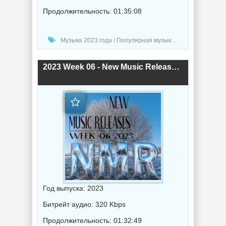
Продолжительность: 01:35:08
Музыка 2023 года / Популярная музыка / Рок - альтернативная музыка / Рэп - хип хоп музыка / Дабстеп музыка / Поп музыка / Танцевальная музыка / Сборник музыка / RnB music / Hip-Hop music
2023 Week 06 - New Music Releases (2023) торрент
Год выпуска: 2023
Битрейт аудио: 320 Kbps
Продолжительность: 01:32:49