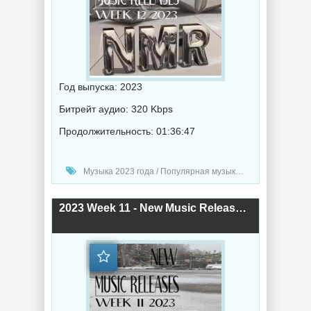
Год выпуска: 2023
Битрейт аудио: 320 Kbps
Продолжительность: 01:36:47
Музыка 2023 года / Популярная музыка / Рок - альтернативная музыка / Электронная музыка / Рэп - хип хоп музыка / Дабстеп музыка / Поп музыка / Танцевальная музыка / Сборник музыка / RnB music / Hip-Hop music
2023 Week 11 - New Music Releases (2023) торрент