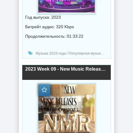
Год выпуска: 2023
Битрейт аудио: 320 Kbps
Продолжительность: 01:33:22
Музыка 2023 года / Популярная музыка / Электронная музыка / Рэп - хип хоп музыка / Дабстеп музыка / Поп музыка / Танцевальная музыка / Сборник музыка / RnB music / Hip-Hop music
2023 Week 09 - New Music Releases (2023) торрент