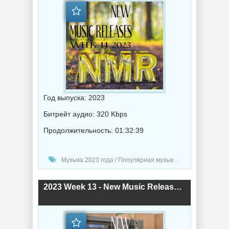
Год выпуска: 2023
Битрейт аудио: 320 Kbps
Продолжительность: 01:32:39
Музыка 2023 года / Популярная музыка / Рок - альтернативная музыка / Рэп - хип хоп музыка / Дабстеп музыка / Поп музыка / Танцевальная музыка / Сборник музыка / RnB music / Hip-Hop music
2023 Week 13 - New Music Releases (2023) торрент