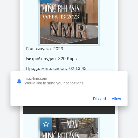
Год выпуска: 2023
Битрейт аудио: 320 Kbps
Продолжительность: 02:13:43
muz-line.com
Would like to send you notifications
Музыка 2023 года / Популярная музыка / Рок - альтернативная музыка / Рэп - хип хоп музыка / Дабстеп музыка / Поп музыка / Танцевальная музыка / Сборник музыка / RnB music / Hip-Hop music
Discard
Allow
2023 Week 12 - New Music Releases (2023) торрент