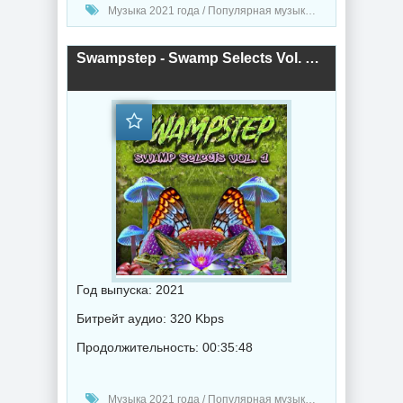
Музыка 2021 года / Популярная музыка / Рок - альтернативная музыка / Электронная музыка / Хаус музыка / Транс музыка / Дабстеп музыка / Клипы - Концерты / Метал музыка / Поп музыка
Swampstep - Swamp Selects Vol. 1 (2021) торрент
Год выпуска: 2021
Битрейт аудио: 320 Kbps
Продолжительность: 00:35:48
Музыка 2021 года / Популярная музыка / Дабстеп музыка