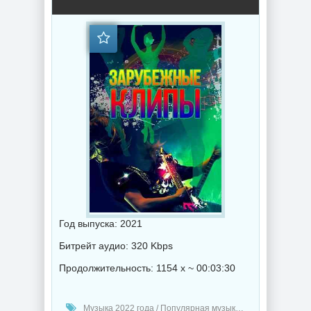
Год выпуска: 2021
Битрейт аудио: 320 Kbps
Продолжительность: 1154 x ~ 00:03:30
Музыка 2022 года / Популярная музыка / Рок - альтернативная музыка / Электронная музыка / Хаус музыка / Транс музыка / Дабстеп музыка / Клипы - Концерты / Метал музыка / Поп музыка