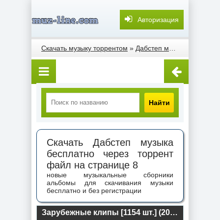
Авторизация
Скачать музыку торрентом
»
Дабстеп музыка
» Страни
Найти
Скачать Дабстеп музыка
бесплатно через торрент
файл на странице 8
новые музыкальные сборники
альбомы для скачивания музыки
бесплатно и без регистрации
Зарубежные клипы [1154 шт.] (2021) торрент