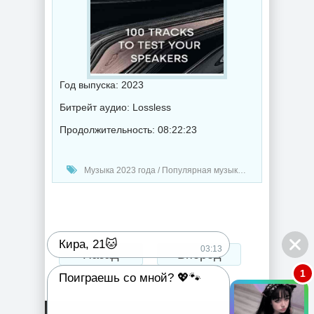
Год выпуска: 2023
Битрейт аудио: Lossless
Продолжительность: 08:22:23
Музыка 2023 года / Популярная музыка / Рок - альтернативная музыка / Классическая музыка / Поп музыка / Танцевальная музыка / Сборник музыка / RnB music
Кира, 21🐱
03:13
Назад
Вперед
1
Поиграешь со мной? 💖🐾