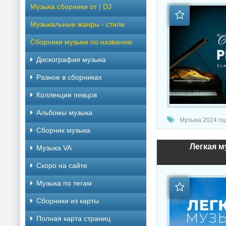
Музыка сборники от | DJ
Музыкальные жанры - стили
Сборники музыки по названию
Дискография музыка
Разное в сборниках
Коллекция певцов
Альбомы музыка
Музыка 2024 год
Сборник музыка
Легкая м
Музыка VA
Скоро на сайте
Музыка по тегам
Cборники из карты
Полная карта страниц