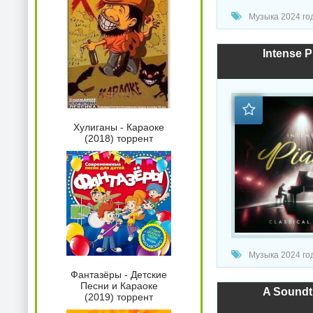
Музыка 2024 год
Intense P
Хулиганы - Караоке
(2018) торрент
Музыка 2024 год
Фантазёры - Детские
Песни и Караоке
A Soundtr
(2019) торрент