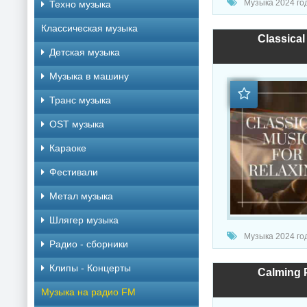
Музыка 2024 год
Техно музыка
Классическая музыка
Classical
Детская музыка
Музыка в машину
Транс музыка
OST музыка
Караоке
Фестивали
Метал музыка
Шлягер музыка
Музыка 2024 год
Радио - сборники
Клипы - Концерты
Calming P
Музыка на радио FM