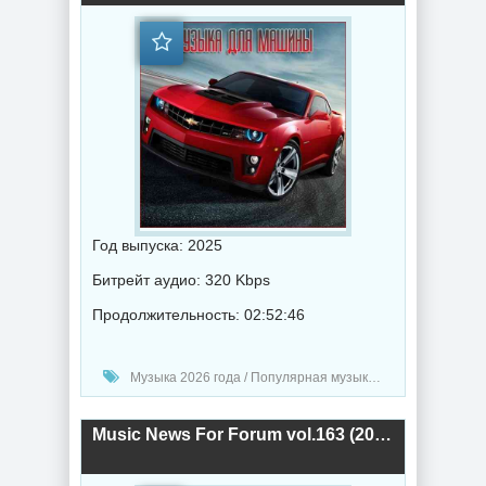
Год выпуска: 2025
Битрейт аудио: 320 Kbps
Продолжительность: 02:52:46
Музыка 2026 года / Популярная музыка / Рок - альтернативная музыка / Шансон музыка / Рэп - хип хоп музыка / Музыка в машину / Поп музыка / Танцевальная музыка / Сборник музыка
Music News For Forum vol.163 (2026) торрент