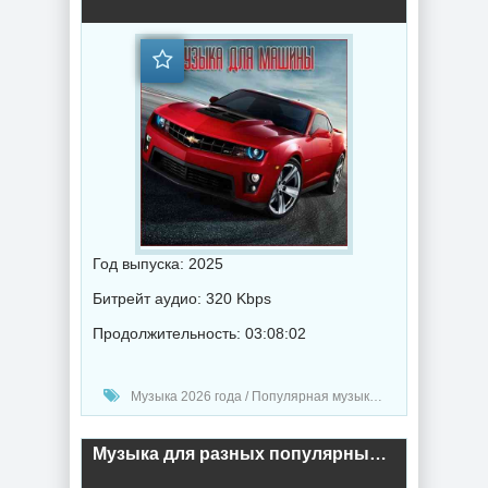
Год выпуска: 2025
Битрейт аудио: 320 Kbps
Продолжительность: 03:08:02
Музыка 2026 года / Популярная музыка / Рок - альтернативная музыка / Шансон музыка / Рэп - хип хоп музыка / Музыка в машину / Поп музыка / Танцевальная музыка / Сборник музыка / Музыка VA
Музыка для разных популярных mp3 сайтов Vol.161 (2025) торрент