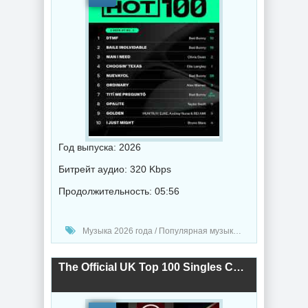
Год выпуска: 2026
Битрейт аудио: 320 Kbps
Продолжительность: 05:56
Музыка 2026 года / Популярная музыка / Рок - альтернативная музыка / Фолк музыка / Поп музыка / Сборник музыка / RnB music / Hip-Hop music
The Official UK Top 100 Singles Chart (20.02) 2026 (2026) торрент