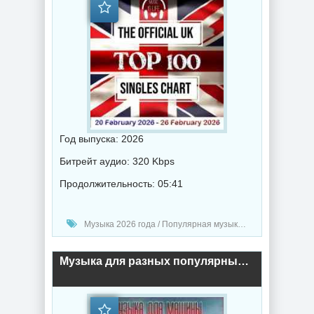
Год выпуска: 2026
Битрейт аудио: 320 Kbps
Продолжительность: 05:41
Музыка 2026 года / Популярная музыка / Рок - альтернативная музыка / Фолк музыка / Поп музыка / Сборник музыка / RnB music / Hip-Hop music
Музыка для разных популярных mp3 сайтов (Vol.160) (2025) торрент