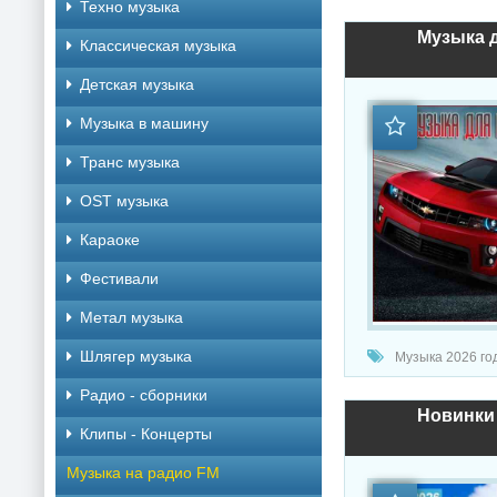
Техно музыка
Музыка д
Классическая музыка
Детская музыка
Музыка в машину
Транс музыка
OST музыка
Караоке
Фестивали
Метал музыка
Шлягер музыка
Музыка 2026 года / Популярн
Радио - сборники
Новинки 
Клипы - Концерты
Музыка на радио FM