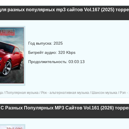
ля разных популярных mp3 сайтов Vol.167 (2025) торр
Год выпуска: 2025
Битрейт аудио: 320 Kbps
Продолжительность: 03:03:13
ая музыка / Рок - альтернативная музыка / Шансон музыка / Рэп - хип хоп музыка / Музыка в машину / Поп музыка / Танцевальная музы
С Разных Популярных MP3 Сайтов Vol.161 (2026) торре