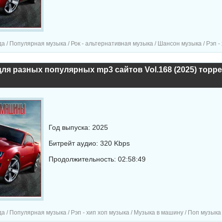
рная музыка / Рок - альтернативная музыка / Шансон музыка / Рэп - хип хоп музыка / Музыка в машину / Поп музыка / Танцева
ля разных популярных mp3 сайтов Vol.168 (2025) торр
Год выпуска: 2025
Битрейт аудио: 320 Kbps
Продолжительность: 02:58:49
 Популярная музыка / Рэп - хип хоп музыка / Музыка в машину / Поп музыка / Танцевальная му