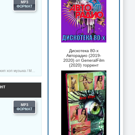
MP3
Дискотека 80-х
Авторадио (2019-
2020) от GeneralFilm
(2020) торрент
льная музыка / Сборник музыка
ент
MP3