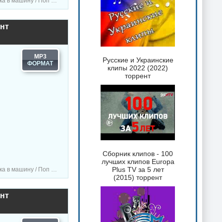
я музыка / Сборник музыка
ент
MP3
Русские и Украинские
клипы 2022 (2022)
торрент
Сборник клипов - 100
лучших клипов Europa
Plus TV за 5 лет
я музыка / Сборник музыка
(2015) торрент
ент