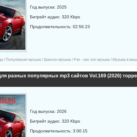
Год выпуска: 2025
Битрейт аудио: 320 Kbps
Продолжительность: 02:56:23
Популярная музыка / Шансон музыка / Рэп - хип хоп музыка / Музыка в машину / Поп музыка / Сбор
ля разных популярных mp3 сайтов Vol.169 (2026) торр
Год выпуска: 2026
Битрейт аудио: 320 Kbps
Продолжительность: 3:00:15