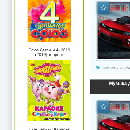
Союз Детский 4- 2019
(2019) торрент
Музыка 2026 года / Популя
Музыка д
Смешарики: Караоке