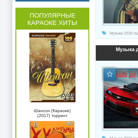
ПОПУЛЯРНЫЕ
КАРАОКЕ ХИТЫ
Музыка 2026 год
Музыка д
Шансон (Караоке)
(2017) торрент