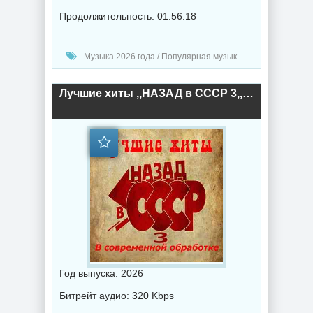
Продолжительность: 01:56:18
Музыка 2026 года / Популярная музыка / Поп музыка / Танцевальная музыка / Радио-Хиты / Радио-сборники / Сборник музыка
Лучшие хиты ,,НАЗАД в СССР 3,, В современной обработке (2026) торрент
Год выпуска: 2026
Битрейт аудио: 320 Kbps