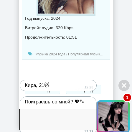
Год выпуска: 2024
Битрейт аудио: 320 Kbps
Продолжительность: 01:51
Музыка 2024 года / Популярная музыка / Музыка VA / Chillout music
Кира, 21🐱
12:23
Назад
Вперед
1
Поиграешь со мной? 💖🐾
12:23