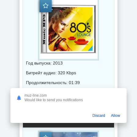
Год выпуска: 2013
Битрейт аудио: 320 Kbps
Продолжительность: 01:39
muz-line.com
Would like to send you notifications
Музыка 2024 года / Популярная музыка / Ретро музыка / Музыка VA / Chillout music
Discard
Allow
Winter Chilled Rhythms: Urban Chillout Music (2024) торрент