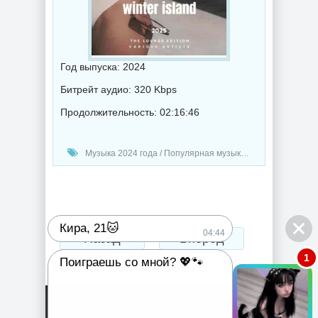
Год выпуска: 2024
Битрейт аудио: 320 Kbps
Продолжительность: 02:16:46
Музыка 2024 года / Популярная музыка / Музыка VA / Chillout music
Кира, 21🐱
04:44
Назад
Вперед
1
Поиграешь со мной? 💖🐾