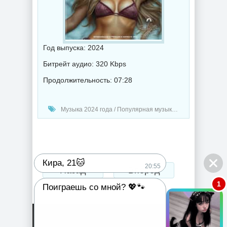
Год выпуска: 2024
Битрейт аудио: 320 Kbps
Продолжительность: 07:28
Музыка 2024 года / Популярная музыка / Электронная музыка / Музыка VA / Chillout music
Кира, 21🐱
20:55
Назад
Вперед
1
Поиграешь со мной? 💖🐾