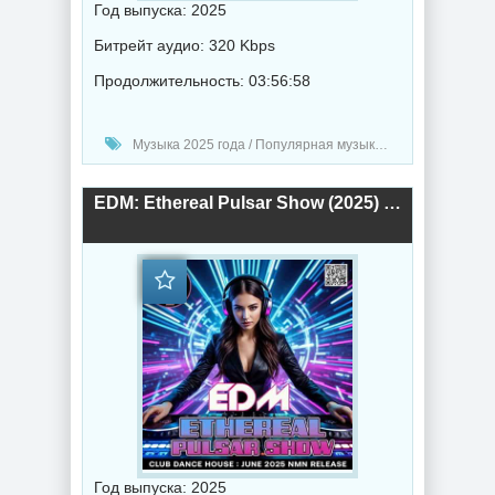
Год выпуска: 2025
Битрейт аудио: 320 Kbps
Продолжительность: 03:56:58
Музыка 2025 года / Популярная музыка / Клубная музыка / Рок - альтернативная музыка / Диско музыка / Рэп - хип хоп музыка / Поп музыка / Танцевальная музыка / Сборник музыка / RnB music / Hip-Hop music
EDM: Ethereal Pulsar Show (2025) торрент
Год выпуска: 2025