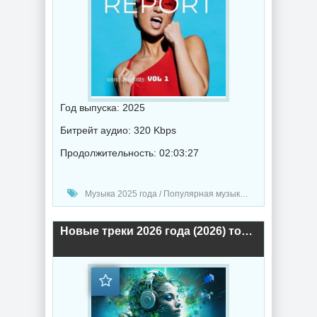
Год выпуска: 2025
Битрейт аудио: 320 Kbps
Продолжительность: 02:03:27
Музыка 2025 года / Популярная музыка / Клубная музыка / Электронная музыка / Хаус музыка / Танцевальная музыка / Музыка VA
Новые треки 2026 года (2026) торрент