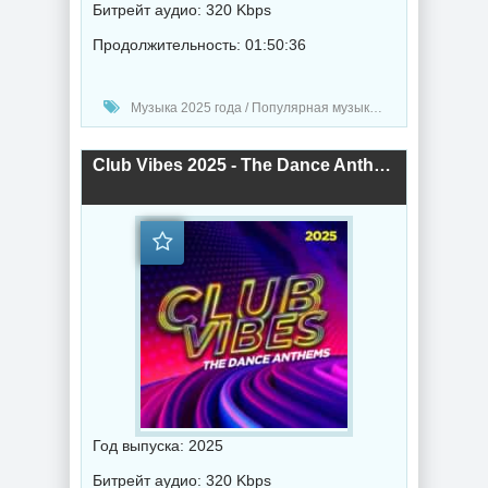
Битрейт аудио: 320 Kbps
Продолжительность: 01:50:36
Музыка 2025 года / Популярная музыка / Клубная музыка / Электронная музыка / Хаус музыка / Танцевальная музыка / Музыка VA
Club Vibes 2025 - The Dance Anthems (2025) торрент
Год выпуска: 2025
Битрейт аудио: 320 Kbps