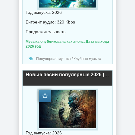
Год выпуска: 2026
Битрейт аудио: 320 Kbps
Продолжительность: ---
Музыка опубликована как анонс. Дата выхода
2026 год
Популярная музыка / Клубная музыка / Рок - альтернативная музыка / Электронная музыка / Хаус музыка / Транс музыка / Рэп - хип хоп музыка / Поп музыка / Танцевальная музыка / Сборник музыка / Hip-Hop music / Скоро на сайте
Новые песни популярные 2026 (2026) торрент
Год выпуска: 2026