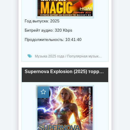
Год выпуска: 2025
Битрейт аудио: 320 Kbps
Продолжительность: 10:41:40
Музыка 2025 года / Популярная музыка / Клубная музыка / Электронная музыка / Хаус музыка / Музыка VA
Supernova Explosion (2025) торрент