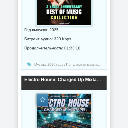
Год выпуска: 2025
Битрейт аудио: 320 Kbps
Продолжительность: 01:33:10
Музыка 2025 года / Популярная музыка / Клубная музыка / Хаус музыка / Танцевальная музыка / Сборник музыка / Deep House music
Electro House: Charged Up Mixtape (2025) торрент