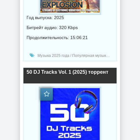
Год выпуска: 2025
Битрейт аудио: 320 Kbps
Продолжительность: 15:06:21
Музыка 2025 года / Популярная музыка / Клубная музыка / Электронная музыка / Хаус музыка / Музыка VA
50 DJ Tracks Vol. 1 (2025) торрент