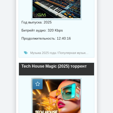
Год выпуска: 2025
Битрейт аудио: 320 Kbps
Продолжительность: 12:40:16
Музыка 2025 года / Популярная музыка / Клубная музыка / Электронная музыка / Хаус музыка / Танцевальная музыка / Сборник музыка
Tech House Magic (2025) торрент