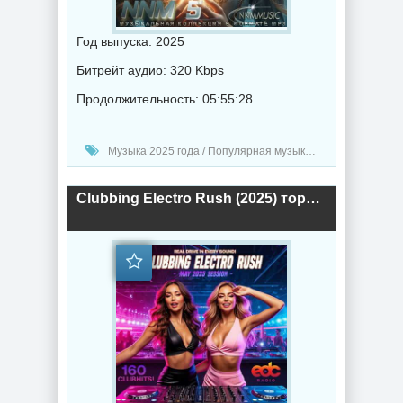
Год выпуска: 2025
Битрейт аудио: 320 Kbps
Продолжительность: 05:55:28
Музыка 2025 года / Популярная музыка / Транс музыка / Музыка VA
Clubbing Electro Rush (2025) торрент