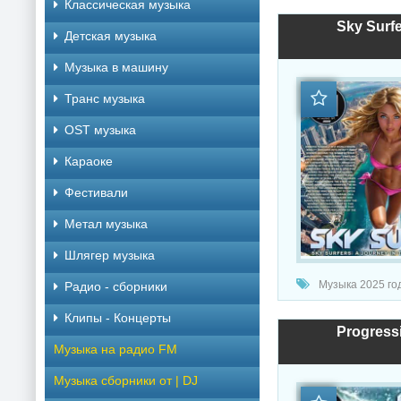
Классическая музыка
Sky Surfe
Детская музыка
Музыка в машину
Транс музыка
OST музыка
Караоке
Фестивали
Метал музыка
Шлягер музыка
Музыка 2025 год
Радио - сборники
Клипы - Концерты
Progressi
Музыка на радио FM
Музыка сборники от | DJ