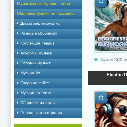
Музыкальные жанры - стили
Сборники музыки по названию
Дискография музыка
Разное в сборниках
Коллекция певцов
Альбомы музыка
Музыка 2025 год
Сборник музыка
Музыка VA
Electric 
Скоро на сайте
Музыка по тегам
Cборники из карты
Полная карта страниц