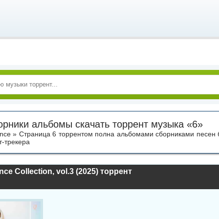
орники альбомы скачать торрент музыка «6»
ance » Страница 6 торрентом полна альбомами сборниками песен б
т-трекера
nce Collection, vol.3 (2025) торрент