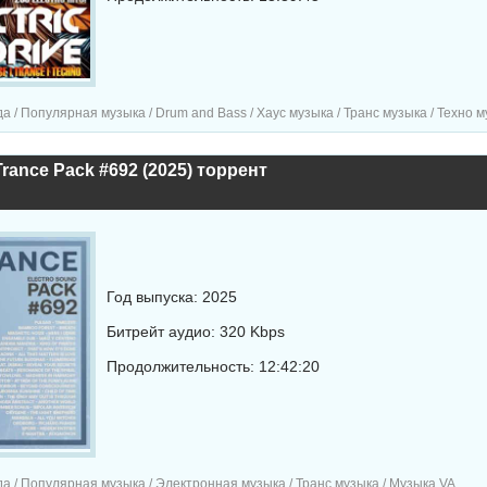
Популярная музыка / Drum and Bass / Хаус музыка / Транс музыка / Техно музыка / Танцевальная му
Trance Pack #692 (2025) торрент
Год выпуска: 2025
Битрейт аудио: 320 Kbps
Продолжительность: 12:42:20
а / Популярная музыка / Электронная музыка / Транс музыка / Музыка VA