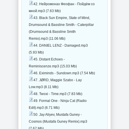
42. Нейромонах Феофан - Пойдём со
мной.mp3 (7.63 Mb)
43. Black Sun Empire, State of Mind,
Drumsound & Bassline Smith - Caterpillar
(Drumsound & Bassline Smith
Remix).mp3 (11.06 Mb)
44. DANIEL LENZ - Damaged.mp3
(5.93 Mb)
45. Distant Echoes -
Reminiscenze.mp3 (15.03 Mb)
46. Eximinds - Sundown.mp3 (7.54 Mb)
47. JØRD, Maggie Szabo - Lay
Low.mp3 (8.11 Mb)
48. Twoxi - Time.mp3 (7.83 Mb)
49. Formal One - Ninja Cat (Radio
Edit).mp3 (6.71 Mb)
50. Jay Aliyev, Mustafa Guney -
Cosmos (Mustafa Guney Remix).mp3
(7.67 Mb)