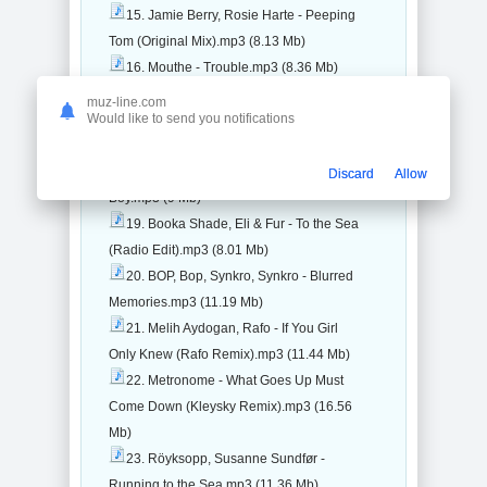
15. Jamie Berry, Rosie Harte - Peeping
Tom (Original Mix).mp3 (8.13 Mb)
16. Mouthe - Trouble.mp3 (8.36 Mb)
17. Roman Messer, Feel, Ahmed
muz-line.com
Would like to send you notifications
Romel - Reflection (Ahmed Romel
Remix).mp3 (13.11 Mb)
18. Zeds Dead, Omar Linx - Rude
Discard
Allow
Boy.mp3 (9 Mb)
19. Booka Shade, Eli & Fur - To the Sea
(Radio Edit).mp3 (8.01 Mb)
20. BOP, Bop, Synkro, Synkro - Blurred
Memories.mp3 (11.19 Mb)
21. Melih Aydogan, Rafo - If You Girl
Only Knew (Rafo Remix).mp3 (11.44 Mb)
22. Metronome - What Goes Up Must
Come Down (Kleysky Remix).mp3 (16.56
Mb)
23. Röyksopp, Susanne Sundfør -
Running to the Sea.mp3 (11.36 Mb)