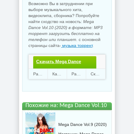
Возможно Вы в затруднении при
выборе музыкального хита,
видеоклипа, сборника? Попробуйте
найти сходство на новость:
Mega
Dance Vol.10 (2020) в формате: MP3
торрент загрузить бесплатно на
телефон или планшет.
с основной
страницы сайта-
музыка торрент
.
Скачать Mega Dance
Vol.10.torrent файл
Раздают
62
Качают
86
Размер
510.66 Mb
Скачали
1314 раз
бесплатно
Похожие на: Mega Dance Vol.10
торрентом
Mega Dance Vol.9 (2020)