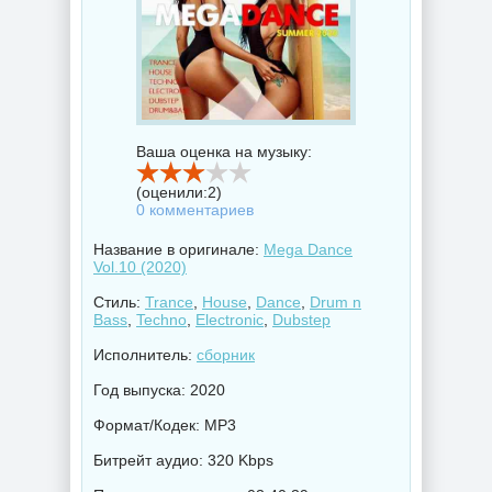
Ваша оценка на музыку:
(оценили:
2
)
0 комментариев
Название в оригинале:
Mega Dance
Vol.10 (2020)
Стиль:
Trance
,
House
,
Dance
,
Drum n
Bass
,
Techno
,
Electronic
,
Dubstep
Исполнитель:
сборник
Год выпуска: 2020
Формат/Кодек: MP3
Битрейт аудио: 320 Kbps