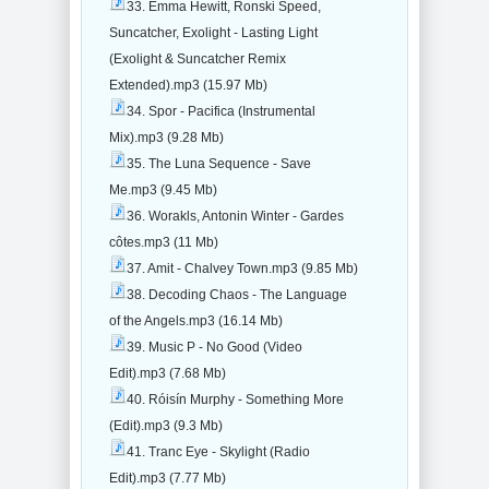
33. Emma Hewitt, Ronski Speed,
Suncatcher, Exolight - Lasting Light
(Exolight & Suncatcher Remix
Extended).mp3 (15.97 Mb)
34. Spor - Pacifica (Instrumental
Mix).mp3 (9.28 Mb)
35. The Luna Sequence - Save
Me.mp3 (9.45 Mb)
36. Worakls, Antonin Winter - Gardes
côtes.mp3 (11 Mb)
37. Amit - Chalvey Town.mp3 (9.85 Mb)
38. Decoding Chaos - The Language
of the Angels.mp3 (16.14 Mb)
39. Music P - No Good (Video
Edit).mp3 (7.68 Mb)
40. Róisín Murphy - Something More
(Edit).mp3 (9.3 Mb)
41. Tranc Eye - Skylight (Radio
Edit).mp3 (7.77 Mb)