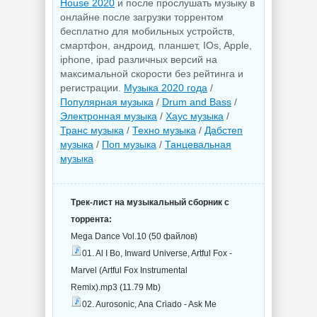
House 2020
и после прослушать музыку в
онлайне после загрузки торрентом
бесплатно для мобильных устройств,
смартфон, андроид, планшет, IOs, Apple,
iphone, ipad различных версий на
максимальной скорости без рейтинга и
регистрации.
Музыка 2020 года
/
Популярная музыка
/
Drum and Bass
/
Электронная музыка
/
Хаус музыка
/
Транс музыка
/
Техно музыка
/
Дабстеп
музыка
/
Поп музыка
/
Танцевальная
музыка
Трек-лист на музыкальный сборник с
торрента:
Mega Dance Vol.10 (50 файлов)
01. Al I Bo, Inward Universe, Artful Fox -
Marvel (Artful Fox Instrumental
Remix).mp3 (11.79 Mb)
02. Aurosonic, Ana Criado - Ask Me