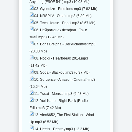
Anything (FSOE 541).mp3 (10.03 Mb)
03. Gysnoize - Emotions.mp3 (7.82 Mb)
04. NBSPLV - Obtain.mp3 (6.89 Mb)
05. Tech House - Pepsi.mp3 (8.67 Mb)
06. Нейромонах Феофан - Так и
знай.mp3 (12.46 Mb)
07. Boris Brejcha - Der Alchemyst.mp3
(20.38 Mb)
08. Notixx - Heartbreak 2014.mp3
(11.42 Mb)
09. Soda - Blackout.mp3 (6.37 Mb)
10. Surgence - Amazon (Original).mp3
(15.64 Mb)
11. Twoxi - Monster.mp3 (6.43 Mb)
12. Yuri Kane - Right Back (Radio
Edit).mp3 (7.42 Mb)
13. Alex6652, The First Station - Wind
Up.mp3 (8.53 Mb)
14. Hectix - Destroy.mp3 (12.2 Mb)