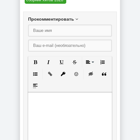
Прокомментировать
Полужирный
Курсив
Подчеркнутый
Зачеркнутый
Выравнивание
Нумерованный спи
Маркированный список
Вставить ссылку
Вставить защищенную ссылку
Вставить смайлик
Вставка скрытого текст
Вставка цитаты
Вставка спойлера