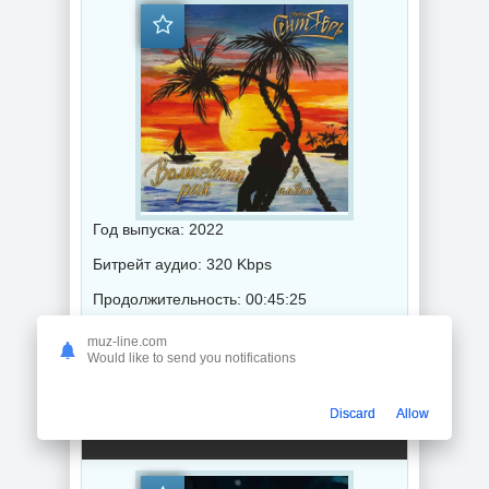
Год выпуска: 2022
Битрейт аудио: 320 Kbps
Продолжительность: 00:45:25
muz-line.com
Would like to send you notifications
Музыка 2022 года / Популярная музыка / Шансон музыка / Поп музыка / Альбомы музыка
Discard
Allow
Светлана Абрамова - Ты будешь жить (2022) торрент