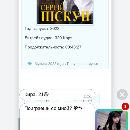
Год выпуска: 2022
Битрейт аудио: 320 Kbps
Продолжительность: 00:43:27
Музыка 2022 года / Популярная музыка / Шансон музыка / Альбомы музыка
Кира, 21🐱
11:51
Назад
Вперед
1
Поиграешь со мной? 💖🐾