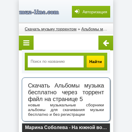
Авторизация
Скачать музыку торрентом
»
Альбомы музыка
» Стран
Найти
Скачать Альбомы музыка
бесплатно через торрент
файл на странице 5
новые музыкальные сборники
альбомы для скачивания музыки
бесплатно и без регистрации
Марина Соболева - На южной волне (2022) торрент