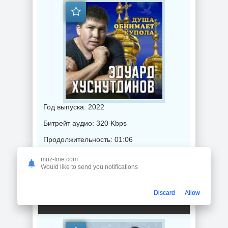
Год выпуска: 2022
Битрейт аудио: 320 Kbps
Продолжительность: 01:06
muz-line.com
Would like to send you notifications
Музыка 2022 года / Популярная музыка / Шансон музыка / Альбомы музыка
Discard
Allow
Эдуард Хуснутдинов - Отогреется душа (2022) торрент