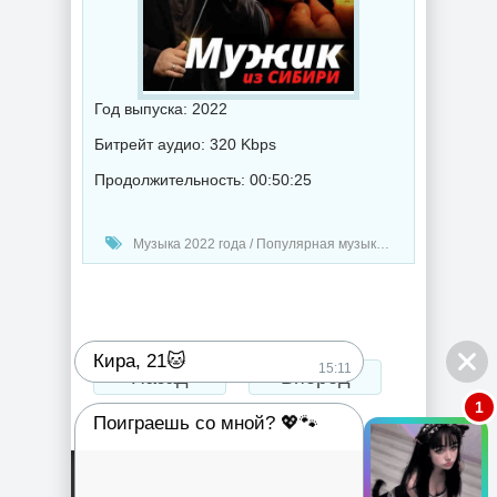
Год выпуска: 2022
Битрейт аудио: 320 Kbps
Продолжительность: 00:50:25
Музыка 2022 года / Популярная музыка / Шансон музыка / Альбомы музыка
Кира, 21🐱
15:11
Назад
Вперед
1
Поиграешь со мной? 💖🐾