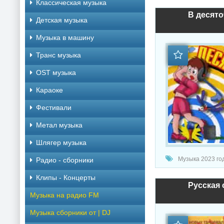
Классическая музыка
В десяточ
Детская музыка
Музыка в машину
Транс музыка
OST музыка
Караоке
Фестивали
Метал музыка
Шлягер музыка
Музыка 2023 год
Радио - сборники
Клипы - Концерты
Русская 
Музыка на радио FM
Музыка сборники от | DJ