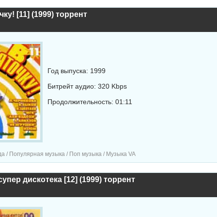
ку! [11] (1999) торрент
Год выпуска: 1999
Битрейт аудио: 320 Kbps
Продолжительность: 01:11
а / Популярная музыка / Поп музыка / Музыка VA
супер дискотека [12] (1999) торрент