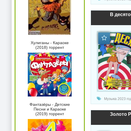
В десяточ
Хулиганы - Караоке
(2018) торрент
Музыка 2023 год
Фантазёры - Детские
Песни и Караоке
(2019) торрент
Золото Р