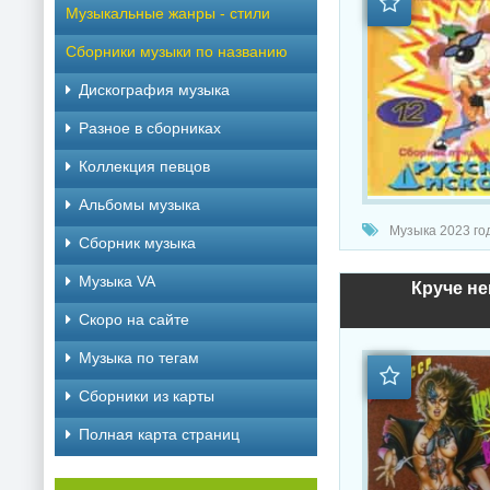
Музыкальные жанры - стили
Сборники музыки по названию
Дискография музыка
Разное в сборниках
Коллекция певцов
Альбомы музыка
Музыка 2023 год
Сборник музыка
Музыка VA
Круче не
Скоро на сайте
Музыка по тегам
Cборники из карты
Полная карта страниц